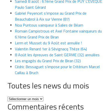
Samedi 8 août : 67ème Grand Prix de PUY L’EVEQUE
Paulo Saint Gérard
Gabriel Peyencet s’impose au Grand Prix de
Beauchabrol à Aix sur Vienne (87)
Noa Puntous vainqueur à Salies de Béarn
Romain Campistrous et Axel Fontaine vainqueurs du
67ème Grand Prix de Biran
Lerm et Musset du 9 Août est annulée !
Valentin Renard 1er à Sévignacq Théze (64)
8 Août les épreuves de Saint GERME (32) annulées
Les engagés du Grand Prix de Biran (32)
Cédric Bessaguet s’impose pour le Critérium Marcel
Caillau à Bruch
Toutes les news du mois
Toutes
Commentaires récents
les
news