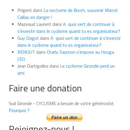
du
Prigent
dans
La nocturne de Bruch, souvenir Marcel
mois
Caillau en danger !
Mazeaud Laurent
dans
A quoi sert de continuer à
s’investir dans le cyclisme quand tu es organisateur?
Guy Dagot
dans
A quoi sert de continuer à s’investir
dans le cyclisme quand tu es organisateur?
RENOUT
dans
Charly Saumon s’impose au Houga
(32)
Jean Dartigolles
dans
Le cyclisme Girondin perd un
ami
Faire une donation
Sud Gironde - CYCLISME a besoin de votre générosité.
Pourquoi ?
Rejoignez-nous !