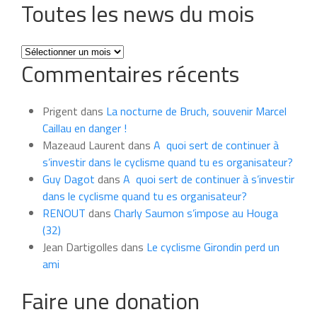
Toutes les news du mois
Toutes
Commentaires récents
les
news
du
Prigent
dans
La nocturne de Bruch, souvenir Marcel
mois
Caillau en danger !
Mazeaud Laurent
dans
A quoi sert de continuer à
s’investir dans le cyclisme quand tu es organisateur?
Guy Dagot
dans
A quoi sert de continuer à s’investir
dans le cyclisme quand tu es organisateur?
RENOUT
dans
Charly Saumon s’impose au Houga
(32)
Jean Dartigolles
dans
Le cyclisme Girondin perd un
ami
Faire une donation