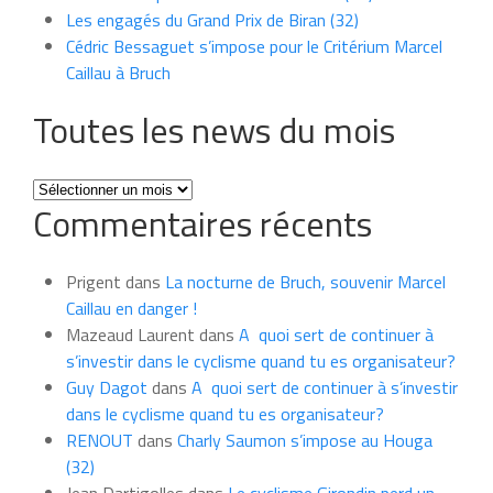
Les engagés du Grand Prix de Biran (32)
Cédric Bessaguet s’impose pour le Critérium Marcel
Caillau à Bruch
Toutes les news du mois
Toutes
Commentaires récents
les
news
du
Prigent
dans
La nocturne de Bruch, souvenir Marcel
mois
Caillau en danger !
Mazeaud Laurent
dans
A quoi sert de continuer à
s’investir dans le cyclisme quand tu es organisateur?
Guy Dagot
dans
A quoi sert de continuer à s’investir
dans le cyclisme quand tu es organisateur?
RENOUT
dans
Charly Saumon s’impose au Houga
(32)
Jean Dartigolles
dans
Le cyclisme Girondin perd un