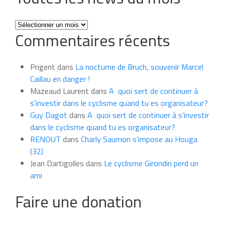
Toutes
Commentaires récents
les
news
du
Prigent
dans
La nocturne de Bruch, souvenir Marcel
mois
Caillau en danger !
Mazeaud Laurent
dans
A quoi sert de continuer à
s’investir dans le cyclisme quand tu es organisateur?
Guy Dagot
dans
A quoi sert de continuer à s’investir
dans le cyclisme quand tu es organisateur?
RENOUT
dans
Charly Saumon s’impose au Houga
(32)
Jean Dartigolles
dans
Le cyclisme Girondin perd un
ami
Faire une donation