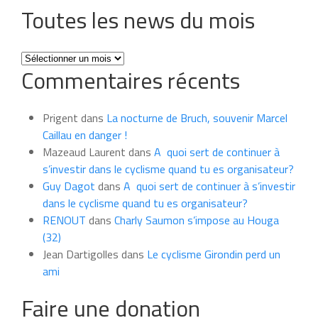
Toutes les news du mois
Toutes
Commentaires récents
les
news
du
Prigent
dans
La nocturne de Bruch, souvenir Marcel
mois
Caillau en danger !
Mazeaud Laurent
dans
A quoi sert de continuer à
s’investir dans le cyclisme quand tu es organisateur?
Guy Dagot
dans
A quoi sert de continuer à s’investir
dans le cyclisme quand tu es organisateur?
RENOUT
dans
Charly Saumon s’impose au Houga
(32)
Jean Dartigolles
dans
Le cyclisme Girondin perd un
ami
Faire une donation