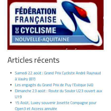
Articles récents
Samedi 22 août : Grand Prix Cycliste André Raynaud
à Vaulry (87)
Les engagés du Grand Prix de Puy l’Evèque (46)
Dimanche 23 août : Route du Soulor U23 ouvert aux
U19
15 Août, Luxey souvenir Josette Compagne pour
Open3 et Access annulée