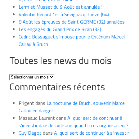
Lerm et Musset du 9 Août est annulée !
Valentin Renard 1er à Sévignacq Théze (64)
8 Août les épreuves de Saint GERME (32) annulées
Les engagés du Grand Prix de Biran (32)
Cédric Bessaguet s’impose pour le Critérium Marcel
Caillau à Bruch
Toutes les news du mois
Toutes
Commentaires récents
les
news
du
Prigent
dans
La nocturne de Bruch, souvenir Marcel
mois
Caillau en danger !
Mazeaud Laurent
dans
A quoi sert de continuer à
s’investir dans le cyclisme quand tu es organisateur?
Guy Dagot
dans
A quoi sert de continuer à s’investir