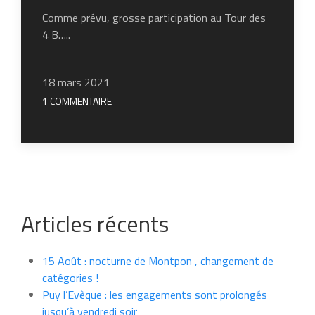
Comme prévu, grosse participation au Tour des
4 B…..
18 mars 2021
1 COMMENTAIRE
Articles récents
15 Août : nocturne de Montpon , changement de
catégories !
Puy l’Evèque : les engagements sont prolongés
jusqu’à vendredi soir