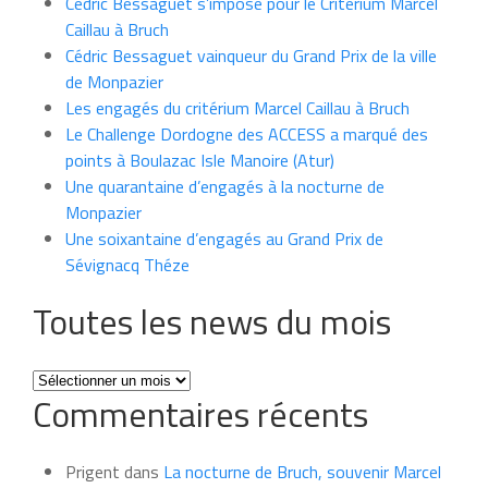
Cédric Bessaguet s’impose pour le Critérium Marcel
Caillau à Bruch
Cédric Bessaguet vainqueur du Grand Prix de la ville
de Monpazier
Les engagés du critérium Marcel Caillau à Bruch
Le Challenge Dordogne des ACCESS a marqué des
points à Boulazac Isle Manoire (Atur)
Une quarantaine d’engagés à la nocturne de
Monpazier
Une soixantaine d’engagés au Grand Prix de
Sévignacq Théze
Toutes les news du mois
Toutes
Commentaires récents
les
news
du
Prigent
dans
La nocturne de Bruch, souvenir Marcel
mois