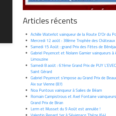
Articles récents
Achille Waterlot vainqueur de la Route D’Or du P
Mercredi 12 août : 38ème Trophée des Châteaux
Samedi 15 Août : grand Prix des Fêtes de Bénéja
Gabriel Peyencet et Nolann Garnier vainqueurs à A
Limouzine
Samedi 8 août : 67ème Grand Prix de PUY L’EVE
Saint Gérard
Gabriel Peyencet s’impose au Grand Prix de Beau
Aix sur Vienne (87)
Noa Puntous vainqueur à Salies de Béarn
Romain Campistrous et Axel Fontaine vainqueur
Grand Prix de Biran
Lerm et Musset du 9 Août est annulée !
Valentin Renard 1er à Sévignacq Théze (64)