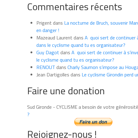
Commentaires récents
les
news
du
Prigent
dans
La nocturne de Bruch, souvenir Marce
mois
en danger !
Mazeaud Laurent
dans
A quoi sert de continuer à
dans le cyclisme quand tu es organisateur?
Guy Dagot
dans
A quoi sert de continuer à s’inv
le cyclisme quand tu es organisateur?
RENOUT
dans
Charly Saumon s’impose au Houga
Jean Dartigolles
dans
Le cyclisme Girondin perd u
Faire une donation
Sud Gironde - CYCLISME a besoin de votre générosit
?
Rejoignez-nous !