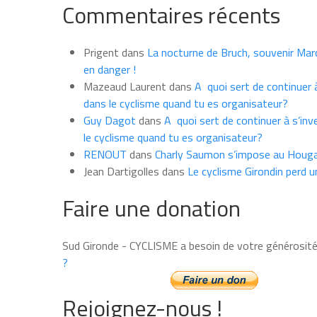
Commentaires récents
les
news
du
Prigent
dans
La nocturne de Bruch, souvenir Marce
mois
en danger !
Mazeaud Laurent
dans
A quoi sert de continuer à
dans le cyclisme quand tu es organisateur?
Guy Dagot
dans
A quoi sert de continuer à s’inv
le cyclisme quand tu es organisateur?
RENOUT
dans
Charly Saumon s’impose au Houga
Jean Dartigolles
dans
Le cyclisme Girondin perd u
Faire une donation
Sud Gironde - CYCLISME a besoin de votre générosit
?
Rejoignez-nous !