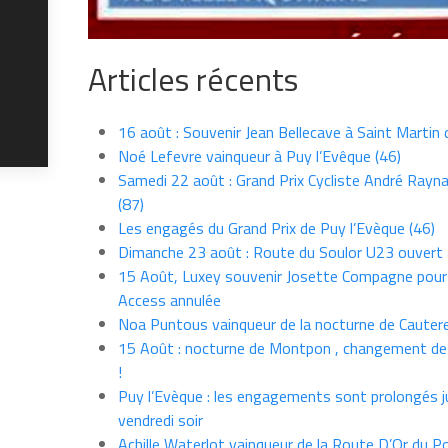
Articles récents
16 août : Souvenir Jean Bellecave à Saint Martin
Noé Lefevre vainqueur à Puy l’Evêque (46)
Samedi 22 août : Grand Prix Cycliste André Rayna
(87)
Les engagés du Grand Prix de Puy l’Evèque (46)
Dimanche 23 août : Route du Soulor U23 ouvert
15 Août, Luxey souvenir Josette Compagne pour
Access annulée
Noa Puntous vainqueur de la nocturne de Cauter
15 Août : nocturne de Montpon , changement de
!
Puy l’Evèque : les engagements sont prolongés j
vendredi soir
Achille Waterlot vainqueur de la Route D’Or du P