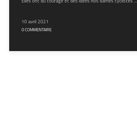
Elles ont du courage et des idées nos dames cyclistes 
10 avril 2021
0 COMMENTAIRE