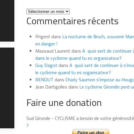
Toutes
Commentaires récents
les
news
du
Prigent
dans
La nocturne de Bruch, souvenir Marce
mois
en danger !
Mazeaud Laurent
dans
A quoi sert de continuer à
dans le cyclisme quand tu es organisateur?
Guy Dagot
dans
A quoi sert de continuer à s’inv
le cyclisme quand tu es organisateur?
RENOUT
dans
Charly Saumon s’impose au Houga
Jean Dartigolles
dans
Le cyclisme Girondin perd u
Faire une donation
Sud Gironde - CYCLISME a besoin de votre générosit
?