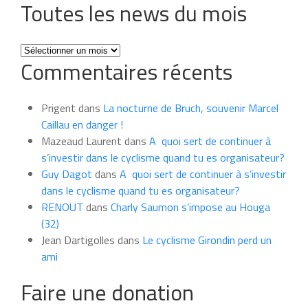
Toutes les news du mois
Toutes
Commentaires récents
les
news
du
Prigent
dans
La nocturne de Bruch, souvenir Marcel
mois
Caillau en danger !
Mazeaud Laurent
dans
A quoi sert de continuer à
s’investir dans le cyclisme quand tu es organisateur?
Guy Dagot
dans
A quoi sert de continuer à s’investir
dans le cyclisme quand tu es organisateur?
RENOUT
dans
Charly Saumon s’impose au Houga
(32)
Jean Dartigolles
dans
Le cyclisme Girondin perd un
ami
Faire une donation