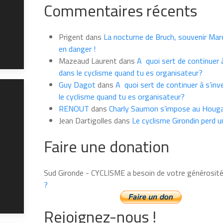
Commentaires récents
les
news
du
Prigent
dans
La nocturne de Bruch, souvenir Marce
mois
en danger !
Mazeaud Laurent
dans
A quoi sert de continuer à
dans le cyclisme quand tu es organisateur?
Guy Dagot
dans
A quoi sert de continuer à s’inv
le cyclisme quand tu es organisateur?
RENOUT
dans
Charly Saumon s’impose au Houga
Jean Dartigolles
dans
Le cyclisme Girondin perd u
Faire une donation
Sud Gironde - CYCLISME a besoin de votre générosit
?
Rejoignez-nous !