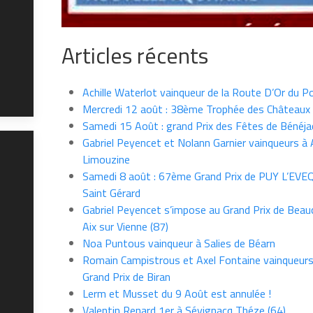
Articles récents
Achille Waterlot vainqueur de la Route D’Or du P
Mercredi 12 août : 38ème Trophée des Châteaux
Samedi 15 Août : grand Prix des Fêtes de Bénéja
Gabriel Peyencet et Nolann Garnier vainqueurs à A
Limouzine
Samedi 8 août : 67ème Grand Prix de PUY L’EVE
Saint Gérard
Gabriel Peyencet s’impose au Grand Prix de Beau
Aix sur Vienne (87)
Noa Puntous vainqueur à Salies de Béarn
Romain Campistrous et Axel Fontaine vainqueur
Grand Prix de Biran
Lerm et Musset du 9 Août est annulée !
Valentin Renard 1er à Sévignacq Théze (64)