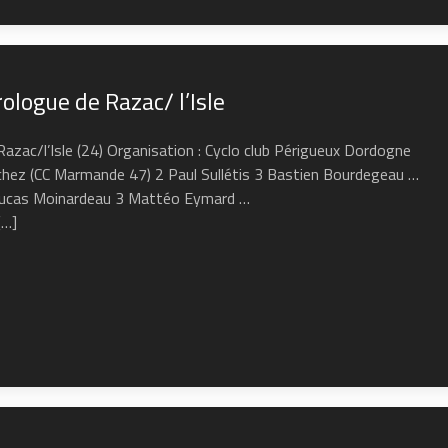
logue de Razac/ l’Isle
azac/l’Isle (24) Organisation : Cyclo club Périgueux Dordogne
anchez (CC Marmande 47) 2 Paul Sullétis 3 Bastien Bourdegeau …
2 Lucas Moinardeau 3 Mattéo Eymard …
…]