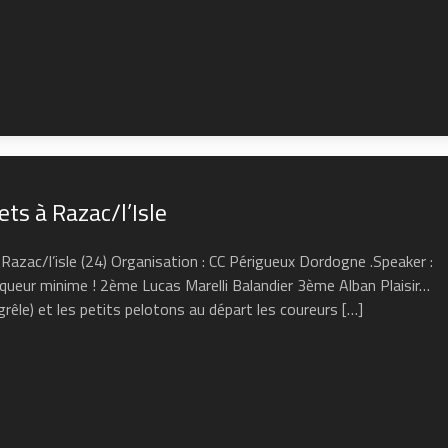
s à Razac/l’Isle
azac/l’isle (24) Organisation : CC Périgueux Dordogne .Speaker :
nqueur minime ! 2ème Lucas Marelli Balandier 3ème Alban Plaisir…
grêle) et les petits pelotons au départ les coureurs […]