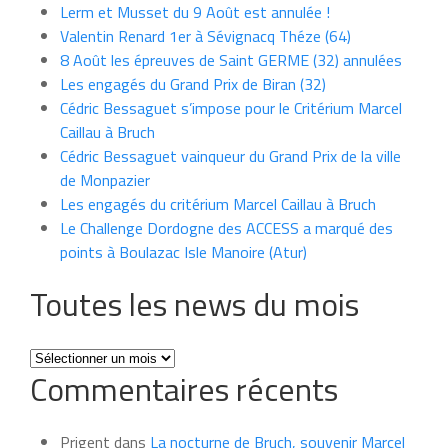
Lerm et Musset du 9 Août est annulée !
Valentin Renard 1er à Sévignacq Théze (64)
8 Août les épreuves de Saint GERME (32) annulées
Les engagés du Grand Prix de Biran (32)
Cédric Bessaguet s’impose pour le Critérium Marcel
Caillau à Bruch
Cédric Bessaguet vainqueur du Grand Prix de la ville
de Monpazier
Les engagés du critérium Marcel Caillau à Bruch
Le Challenge Dordogne des ACCESS a marqué des
points à Boulazac Isle Manoire (Atur)
Toutes les news du mois
Toutes
Commentaires récents
les
news
du
Prigent
dans
La nocturne de Bruch, souvenir Marcel