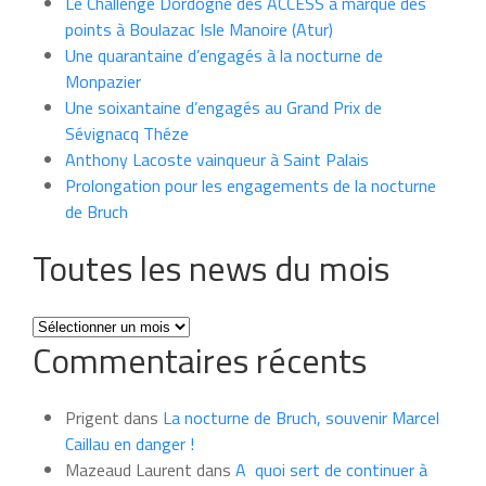
Le Challenge Dordogne des ACCESS a marqué des
points à Boulazac Isle Manoire (Atur)
Une quarantaine d’engagés à la nocturne de
Monpazier
Une soixantaine d’engagés au Grand Prix de
Sévignacq Théze
Anthony Lacoste vainqueur à Saint Palais
Prolongation pour les engagements de la nocturne
de Bruch
Toutes les news du mois
Toutes
Commentaires récents
les
news
du
Prigent
dans
La nocturne de Bruch, souvenir Marcel
mois
Caillau en danger !
Mazeaud Laurent
dans
A quoi sert de continuer à