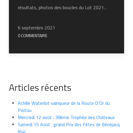
résultats, photos des boucles du Lot 2021…
6 septembre 2021
0 COMMENTAIRE
Articles récents
Achille Waterlot vainqueur de la Route D’Or du
Poitou
Mercredi 12 août : 38ème Trophée des Châteaux
Samedi 15 Août : grand Prix des Fêtes de Bénéjacq
(64)