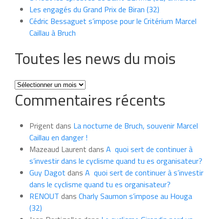
Les engagés du Grand Prix de Biran (32)
Cédric Bessaguet s’impose pour le Critérium Marcel
Caillau à Bruch
Toutes les news du mois
Toutes
Commentaires récents
les
news
du
Prigent
dans
La nocturne de Bruch, souvenir Marcel
mois
Caillau en danger !
Mazeaud Laurent
dans
A quoi sert de continuer à
s’investir dans le cyclisme quand tu es organisateur?
Guy Dagot
dans
A quoi sert de continuer à s’investir
dans le cyclisme quand tu es organisateur?
RENOUT
dans
Charly Saumon s’impose au Houga
(32)