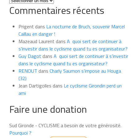
Toutes
Commentaires récents
les
news
du
Prigent
dans
La nocturne de Bruch, souvenir Marcel
mois
Caillau en danger !
Mazeaud Laurent
dans
A quoi sert de continuer à
s’investir dans le cyclisme quand tu es organisateur?
Guy Dagot
dans
A quoi sert de continuer à s’investir
dans le cyclisme quand tu es organisateur?
RENOUT
dans
Charly Saumon s’impose au Houga
(32)
Jean Dartigolles
dans
Le cyclisme Girondin perd un
ami
Faire une donation
Sud Gironde - CYCLISME a besoin de votre générosité.
Pourquoi ?