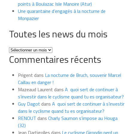
points à Boulazac Isle Manoire (Atur)
Une quarantaine d’engagés à la nocturne de
Monpazier
Toutes les news du mois
Toutes
Commentaires récents
les
news
du
Prigent
dans
La nocturne de Bruch, souvenir Marcel
mois
Caillau en danger !
Mazeaud Laurent
dans
A quoi sert de continuer à
s’investir dans le cyclisme quand tu es organisateur?
Guy Dagot
dans
A quoi sert de continuer à s’investir
dans le cyclisme quand tu es organisateur?
RENOUT
dans
Charly Saumon s’impose au Houga
(32)
Jean Dartigolles
dans
Le cyclisme Girondin perd un