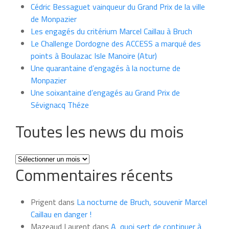
Cédric Bessaguet vainqueur du Grand Prix de la ville
de Monpazier
Les engagés du critérium Marcel Caillau à Bruch
Le Challenge Dordogne des ACCESS a marqué des
points à Boulazac Isle Manoire (Atur)
Une quarantaine d’engagés à la nocturne de
Monpazier
Une soixantaine d’engagés au Grand Prix de
Sévignacq Théze
Toutes les news du mois
Toutes
Commentaires récents
les
news
du
Prigent
dans
La nocturne de Bruch, souvenir Marcel
mois
Caillau en danger !
Mazeaud Laurent
dans
A quoi sert de continuer à