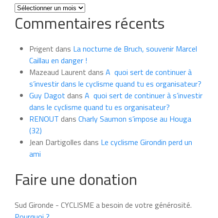
Toutes
Commentaires récents
les
news
du
Prigent
dans
La nocturne de Bruch, souvenir Marcel
mois
Caillau en danger !
Mazeaud Laurent
dans
A quoi sert de continuer à
s’investir dans le cyclisme quand tu es organisateur?
Guy Dagot
dans
A quoi sert de continuer à s’investir
dans le cyclisme quand tu es organisateur?
RENOUT
dans
Charly Saumon s’impose au Houga
(32)
Jean Dartigolles
dans
Le cyclisme Girondin perd un
ami
Faire une donation
Sud Gironde - CYCLISME a besoin de votre générosité.
Pourquoi ?