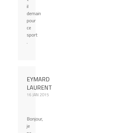
il
demain
pour
ce
sport
.
EYMARD
LAURENT
16 JAN 2015
Bonjour,
je