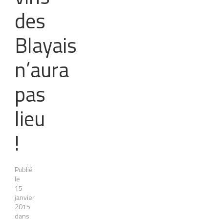
des
Blayais
n’aura
pas
lieu
!
Publié
le
15
janvier
2015
dans