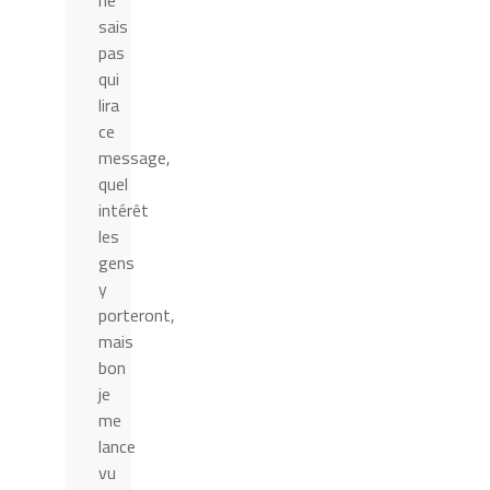
ne
sais
pas
qui
lira
ce
message,
quel
intérêt
les
gens
y
porteront,
mais
bon
je
me
lance
vu