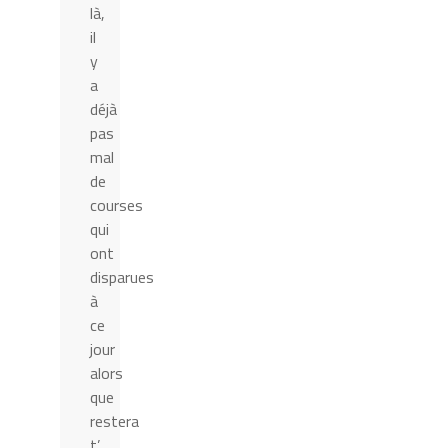
là,
il
y
a
déjà
pas
mal
de
courses
qui
ont
disparues
à
ce
jour
alors
que
restera
t’