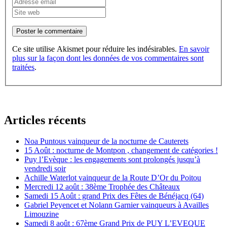
Poster le commentaire
Ce site utilise Akismet pour réduire les indésirables.
En savoir
plus sur la façon dont les données de vos commentaires sont
traitées
.
Articles récents
Noa Puntous vainqueur de la nocturne de Cauterets
15 Août : nocturne de Montpon , changement de catégories !
Puy l’Evèque : les engagements sont prolongés jusqu’à
vendredi soir
Achille Waterlot vainqueur de la Route D’Or du Poitou
Mercredi 12 août : 38ème Trophée des Châteaux
Samedi 15 Août : grand Prix des Fêtes de Bénéjacq (64)
Gabriel Peyencet et Nolann Garnier vainqueurs à Availles
Limouzine
Samedi 8 août : 67ème Grand Prix de PUY L’EVEQUE