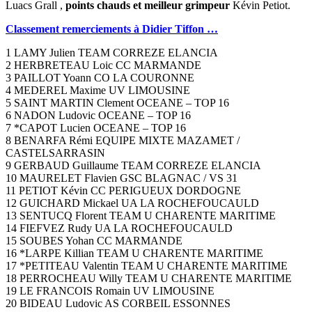
Luacs Grall ,
points chauds et meilleur grimpeur
Kévin Petiot.
Classement remerciements à Didier Tiffon …
1 LAMY Julien TEAM CORREZE ELANCIA
2 HERBRETEAU Loic CC MARMANDE
3 PAILLOT Yoann CO LA COURONNE
4 MEDEREL Maxime UV LIMOUSINE
5 SAINT MARTIN Clement OCEANE – TOP 16
6 NADON Ludovic OCEANE – TOP 16
7 *CAPOT Lucien OCEANE – TOP 16
8 BENARFA Rémi EQUIPE MIXTE MAZAMET /
CASTELSARRASIN
9 GERBAUD Guillaume TEAM CORREZE ELANCIA
10 MAURELET Flavien GSC BLAGNAC / VS 31
11 PETIOT Kévin CC PERIGUEUX DORDOGNE
12 GUICHARD Mickael UA LA ROCHEFOUCAULD
13 SENTUCQ Florent TEAM U CHARENTE MARITIME
14 FIEFVEZ Rudy UA LA ROCHEFOUCAULD
15 SOUBES Yohan CC MARMANDE
16 *LARPE Killian TEAM U CHARENTE MARITIME
17 *PETITEAU Valentin TEAM U CHARENTE MARITIME
18 PERROCHEAU Willy TEAM U CHARENTE MARITIME
19 LE FRANCOIS Romain UV LIMOUSINE
20 BIDEAU Ludovic AS CORBEIL ESSONNES