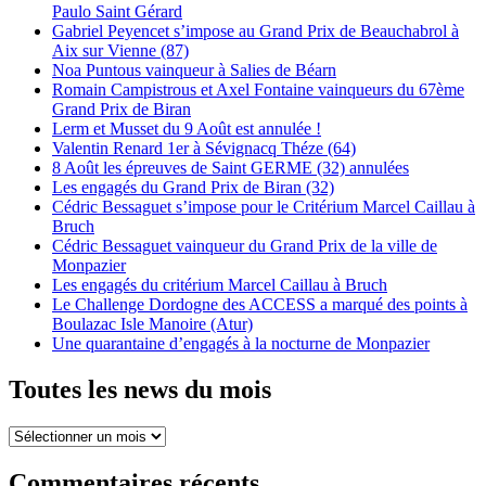
Paulo Saint Gérard
Gabriel Peyencet s’impose au Grand Prix de Beauchabrol à
Aix sur Vienne (87)
Noa Puntous vainqueur à Salies de Béarn
Romain Campistrous et Axel Fontaine vainqueurs du 67ème
Grand Prix de Biran
Lerm et Musset du 9 Août est annulée !
Valentin Renard 1er à Sévignacq Théze (64)
8 Août les épreuves de Saint GERME (32) annulées
Les engagés du Grand Prix de Biran (32)
Cédric Bessaguet s’impose pour le Critérium Marcel Caillau à
Bruch
Cédric Bessaguet vainqueur du Grand Prix de la ville de
Monpazier
Les engagés du critérium Marcel Caillau à Bruch
Le Challenge Dordogne des ACCESS a marqué des points à
Boulazac Isle Manoire (Atur)
Une quarantaine d’engagés à la nocturne de Monpazier
Toutes les news du mois
Toutes
les
news
Commentaires récents