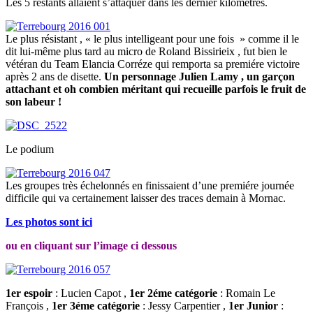
Les 5 restants allaient s’attaquer dans les dernier kilométres.
Le plus résistant , « le plus intelligeant pour une fois » comme il le
dit lui-même plus tard au micro de Roland Bissirieix , fut bien le
vétéran du Team Elancia Corréze qui remporta sa premiére victoire
après 2 ans de disette.
Un personnage Julien Lamy , un garçon
attachant et oh combien méritant qui recueille parfois le fruit de
son labeur !
Le podium
Les groupes très échelonnés en finissaient d’une premiére journée
difficile qui va certainement laisser des traces demain à Mornac.
Les photos sont ici
ou en cliquant sur l’image ci dessous
1er espoir
: Lucien Capot ,
1er 2éme catégorie
: Romain Le
François ,
1er 3éme catégorie
: Jessy Carpentier ,
1er Junior
: