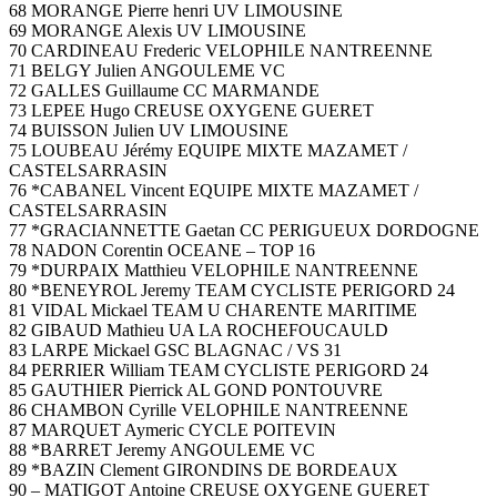
68 MORANGE Pierre henri UV LIMOUSINE
69 MORANGE Alexis UV LIMOUSINE
70 CARDINEAU Frederic VELOPHILE NANTREENNE
71 BELGY Julien ANGOULEME VC
72 GALLES Guillaume CC MARMANDE
73 LEPEE Hugo CREUSE OXYGENE GUERET
74 BUISSON Julien UV LIMOUSINE
75 LOUBEAU Jérémy EQUIPE MIXTE MAZAMET /
CASTELSARRASIN
76 *CABANEL Vincent EQUIPE MIXTE MAZAMET /
CASTELSARRASIN
77 *GRACIANNETTE Gaetan CC PERIGUEUX DORDOGNE
78 NADON Corentin OCEANE – TOP 16
79 *DURPAIX Matthieu VELOPHILE NANTREENNE
80 *BENEYROL Jeremy TEAM CYCLISTE PERIGORD 24
81 VIDAL Mickael TEAM U CHARENTE MARITIME
82 GIBAUD Mathieu UA LA ROCHEFOUCAULD
83 LARPE Mickael GSC BLAGNAC / VS 31
84 PERRIER William TEAM CYCLISTE PERIGORD 24
85 GAUTHIER Pierrick AL GOND PONTOUVRE
86 CHAMBON Cyrille VELOPHILE NANTREENNE
87 MARQUET Aymeric CYCLE POITEVIN
88 *BARRET Jeremy ANGOULEME VC
89 *BAZIN Clement GIRONDINS DE BORDEAUX
90 – MATIGOT Antoine CREUSE OXYGENE GUERET