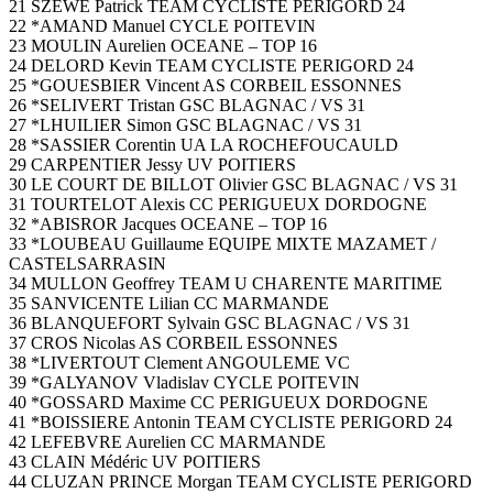
21 SZEWE Patrick TEAM CYCLISTE PERIGORD 24
22 *AMAND Manuel CYCLE POITEVIN
23 MOULIN Aurelien OCEANE – TOP 16
24 DELORD Kevin TEAM CYCLISTE PERIGORD 24
25 *GOUESBIER Vincent AS CORBEIL ESSONNES
26 *SELIVERT Tristan GSC BLAGNAC / VS 31
27 *LHUILIER Simon GSC BLAGNAC / VS 31
28 *SASSIER Corentin UA LA ROCHEFOUCAULD
29 CARPENTIER Jessy UV POITIERS
30 LE COURT DE BILLOT Olivier GSC BLAGNAC / VS 31
31 TOURTELOT Alexis CC PERIGUEUX DORDOGNE
32 *ABISROR Jacques OCEANE – TOP 16
33 *LOUBEAU Guillaume EQUIPE MIXTE MAZAMET /
CASTELSARRASIN
34 MULLON Geoffrey TEAM U CHARENTE MARITIME
35 SANVICENTE Lilian CC MARMANDE
36 BLANQUEFORT Sylvain GSC BLAGNAC / VS 31
37 CROS Nicolas AS CORBEIL ESSONNES
38 *LIVERTOUT Clement ANGOULEME VC
39 *GALYANOV Vladislav CYCLE POITEVIN
40 *GOSSARD Maxime CC PERIGUEUX DORDOGNE
41 *BOISSIERE Antonin TEAM CYCLISTE PERIGORD 24
42 LEFEBVRE Aurelien CC MARMANDE
43 CLAIN Médéric UV POITIERS
44 CLUZAN PRINCE Morgan TEAM CYCLISTE PERIGORD