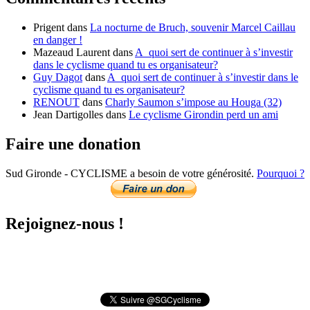
du
mois
Prigent
dans
La nocturne de Bruch, souvenir Marcel Caillau
en danger !
Mazeaud Laurent
dans
A quoi sert de continuer à s’investir
dans le cyclisme quand tu es organisateur?
Guy Dagot
dans
A quoi sert de continuer à s’investir dans le
cyclisme quand tu es organisateur?
RENOUT
dans
Charly Saumon s’impose au Houga (32)
Jean Dartigolles
dans
Le cyclisme Girondin perd un ami
Faire une donation
Sud Gironde - CYCLISME a besoin de votre générosité.
Pourquoi ?
Rejoignez-nous !