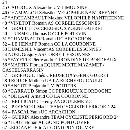
24
45 CAUDOUX Alexandre UV LIMOUSINE
46 CHAMPALOU Sebastien VELOPHILE NANTREENNE
47 *ARCHAMBAULT Maxime VELOPHILE NANTREENNE
48 *VINETOT Romain AS CORBEIL ESSONNES
49 – GRALL Lucas CREUSE OXYGENE GUERET
50 – TURMEL Thomas CYCLE POITEVIN
51 *CHAMINAUD Romain UC ARCACHON
52 – LE HENAFF Romain CO LA COURONNE
53 DUMESNIL Vincent AS CORBEIL ESSONNES
54 NOEL Grégory AS CORBEIL ESSONNES
55 *FAYETTE Pierre andre GIRONDINS DE BORDEAUX
56 *MARTIN Florian EQUIPE MIXTE MAZAMET /
CASTELSARRASIN
57 – GRIFFOUL Théo CREUSE OXYGENE GUERET
58 TROUDE Mathieu UA LA ROCHEFOUCAULD
59 *ANGOT Benjamin UV POITIERS
60 *GARRAUD Simon CC PERIGUEUX DORDOGNE
61 *DE LAAT Arnaud CO LA COURONNE
62 – BELLICAUD Jeremy ANGOULEME VC
63 – PEYENCET Mael TEAM CYCLISTE PERIGORD 24
64 – PASCAL Yann UC ARCACHON
65 – GUERIN Alexandre TEAM CYCLISTE PERIGORD 24
66 *LOUE Florian AL GOND PONTOUVRE
67 LECOANET Eric AL GOND PONTOUVRE