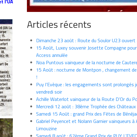
t l’UA
Articles récents
Dimanche 23 août : Route du Soulor U23 ouvert
15 Août, Luxey souvenir Josette Compagne pour
Access annulée
Noa Puntous vainqueur de la nocturne de Cauter
15 Août : nocturne de Montpon , changement de
!
Puy l’Evèque : les engagements sont prolongés j
vendredi soir
Achille Waterlot vainqueur de la Route D’Or du P
Mercredi 12 août : 38ème Trophée des Châteaux
Samedi 15 Août : grand Prix des Fêtes de Bénéja
Gabriel Peyencet et Nolann Garnier vainqueurs à A
Limouzine
Samedi 8 août : 67ème Grand Prix de PUY L’EVE