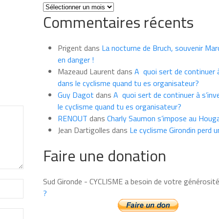
Toutes
Commentaires récents
les
news
du
Prigent
dans
La nocturne de Bruch, souvenir Marce
mois
en danger !
Mazeaud Laurent
dans
A quoi sert de continuer à
dans le cyclisme quand tu es organisateur?
Guy Dagot
dans
A quoi sert de continuer à s’inv
le cyclisme quand tu es organisateur?
RENOUT
dans
Charly Saumon s’impose au Houga
Jean Dartigolles
dans
Le cyclisme Girondin perd u
Faire une donation
Sud Gironde - CYCLISME a besoin de votre générosit
?