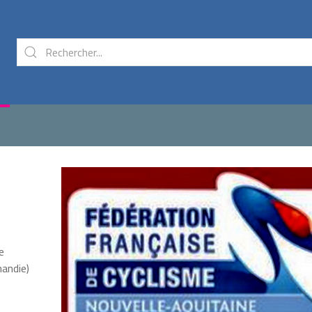
e
mandie)