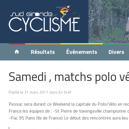
Résultats
Événements
Divers
Samedi , matchs polo v
Publié le 31 mars 2017 dans En bref
Pessac sera durant ce Weekend la capitale du Polo/Vélo en re
France les équipes de : -St Pierre de Varengeville championn
-Pac 95 Paris (Ile de France) Le début des rencontres aura lie