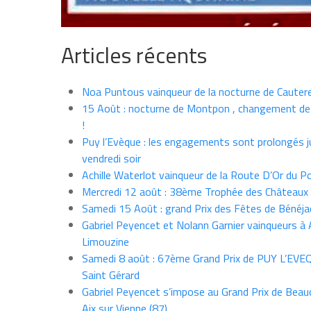
Articles récents
Noa Puntous vainqueur de la nocturne de Cauter
15 Août : nocturne de Montpon , changement de
!
Puy l’Evèque : les engagements sont prolongés j
vendredi soir
Achille Waterlot vainqueur de la Route D’Or du P
Mercredi 12 août : 38ème Trophée des Châteaux
Samedi 15 Août : grand Prix des Fêtes de Bénéja
Gabriel Peyencet et Nolann Garnier vainqueurs à A
Limouzine
Samedi 8 août : 67ème Grand Prix de PUY L’EVE
Saint Gérard
Gabriel Peyencet s’impose au Grand Prix de Beau
Aix sur Vienne (87)