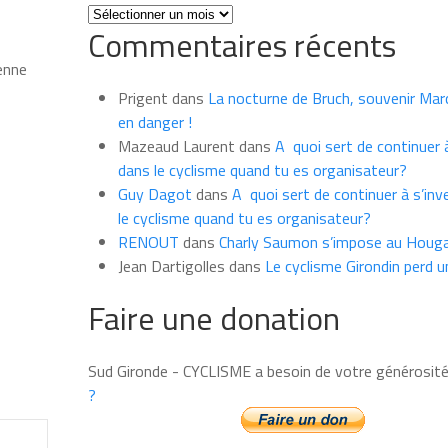
Toutes
Commentaires récents
les
news
ienne
du
Prigent
dans
La nocturne de Bruch, souvenir Marce
mois
en danger !
Mazeaud Laurent
dans
A quoi sert de continuer à
dans le cyclisme quand tu es organisateur?
Guy Dagot
dans
A quoi sert de continuer à s’inv
le cyclisme quand tu es organisateur?
RENOUT
dans
Charly Saumon s’impose au Houga
Jean Dartigolles
dans
Le cyclisme Girondin perd u
Faire une donation
Sud Gironde - CYCLISME a besoin de votre générosit
?