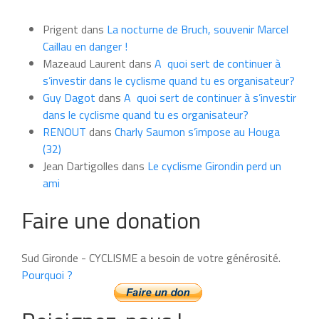
news
du
Prigent
dans
La nocturne de Bruch, souvenir Marcel
mois
Caillau en danger !
Mazeaud Laurent
dans
A quoi sert de continuer à
s’investir dans le cyclisme quand tu es organisateur?
Guy Dagot
dans
A quoi sert de continuer à s’investir
dans le cyclisme quand tu es organisateur?
RENOUT
dans
Charly Saumon s’impose au Houga
(32)
Jean Dartigolles
dans
Le cyclisme Girondin perd un
ami
Faire une donation
Sud Gironde - CYCLISME a besoin de votre générosité.
Pourquoi ?