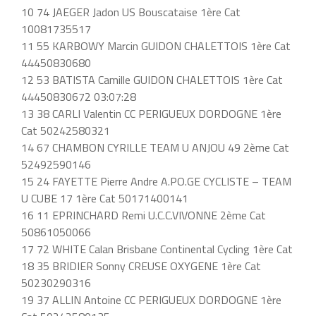
10 74 JAEGER Jadon US Bouscataise 1ère Cat
10081735517
11 55 KARBOWY Marcin GUIDON CHALETTOIS 1ère Cat
44450830680
12 53 BATISTA Camille GUIDON CHALETTOIS 1ère Cat
44450830672 03:07:28
13 38 CARLI Valentin CC PERIGUEUX DORDOGNE 1ère
Cat 50242580321
14 67 CHAMBON CYRILLE TEAM U ANJOU 49 2ème Cat
52492590146
15 24 FAYETTE Pierre Andre A.PO.GE CYCLISTE – TEAM
U CUBE 17 1ère Cat 50171400141
16 11 EPRINCHARD Remi U.C.C.VIVONNE 2ème Cat
50861050066
17 72 WHITE Calan Brisbane Continental Cycling 1ère Cat
18 35 BRIDIER Sonny CREUSE OXYGENE 1ère Cat
50230290316
19 37 ALLIN Antoine CC PERIGUEUX DORDOGNE 1ère