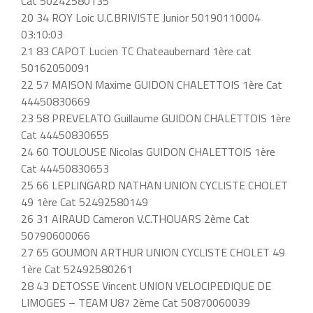
Cat 50242580135
20 34 ROY Loic U.C.BRIVISTE Junior 50190110004
03:10:03
21 83 CAPOT Lucien TC Chateaubernard 1ère cat
50162050091
22 57 MAISON Maxime GUIDON CHALETTOIS 1ère Cat
44450830669
23 58 PREVELATO Guillaume GUIDON CHALETTOIS 1ère
Cat 44450830655
24 60 TOULOUSE Nicolas GUIDON CHALETTOIS 1ère
Cat 44450830653
25 66 LEPLINGARD NATHAN UNION CYCLISTE CHOLET
49 1ère Cat 52492580149
26 31 AIRAUD Cameron V.C.THOUARS 2ème Cat
50790600066
27 65 GOUMON ARTHUR UNION CYCLISTE CHOLET 49
1ère Cat 52492580261
28 43 DETOSSE Vincent UNION VELOCIPEDIQUE DE
LIMOGES – TEAM U87 2ème Cat 50870060039