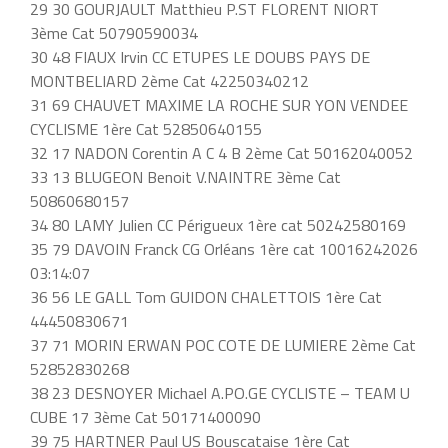
29 30 GOURJAULT Matthieu P.ST FLORENT NIORT
3ème Cat 50790590034
30 48 FIAUX Irvin CC ETUPES LE DOUBS PAYS DE
MONTBELIARD 2ème Cat 42250340212
31 69 CHAUVET MAXIME LA ROCHE SUR YON VENDEE
CYCLISME 1ère Cat 52850640155
32 17 NADON Corentin A C 4 B 2ème Cat 50162040052
33 13 BLUGEON Benoit V.NAINTRE 3ème Cat
50860680157
34 80 LAMY Julien CC Périgueux 1ère cat 50242580169
35 79 DAVOIN Franck CG Orléans 1ère cat 10016242026
03:14:07
36 56 LE GALL Tom GUIDON CHALETTOIS 1ère Cat
44450830671
37 71 MORIN ERWAN POC COTE DE LUMIERE 2ème Cat
52852830268
38 23 DESNOYER Michael A.PO.GE CYCLISTE – TEAM U
CUBE 17 3ème Cat 50171400090
39 75 HARTNER Paul US Bouscataise 1ère Cat