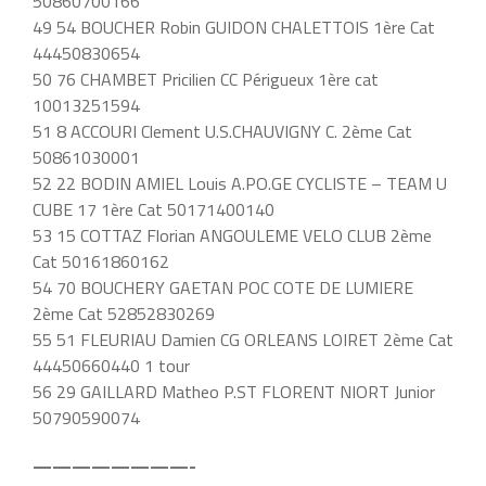
50860700166
49 54 BOUCHER Robin GUIDON CHALETTOIS 1ère Cat
44450830654
50 76 CHAMBET Pricilien CC Périgueux 1ère cat
10013251594
51 8 ACCOURI Clement U.S.CHAUVIGNY C. 2ème Cat
50861030001
52 22 BODIN AMIEL Louis A.PO.GE CYCLISTE – TEAM U
CUBE 17 1ère Cat 50171400140
53 15 COTTAZ Florian ANGOULEME VELO CLUB 2ème
Cat 50161860162
54 70 BOUCHERY GAETAN POC COTE DE LUMIERE
2ème Cat 52852830269
55 51 FLEURIAU Damien CG ORLEANS LOIRET 2ème Cat
44450660440 1 tour
56 29 GAILLARD Matheo P.ST FLORENT NIORT Junior
50790590074
————————-