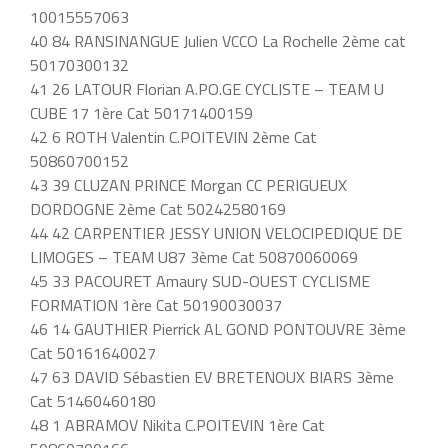
10015557063
40 84 RANSINANGUE Julien VCCO La Rochelle 2ème cat
50170300132
41 26 LATOUR Florian A.PO.GE CYCLISTE – TEAM U
CUBE 17 1ère Cat 50171400159
42 6 ROTH Valentin C.POITEVIN 2ème Cat
50860700152
43 39 CLUZAN PRINCE Morgan CC PERIGUEUX
DORDOGNE 2ème Cat 50242580169
44 42 CARPENTIER JESSY UNION VELOCIPEDIQUE DE
LIMOGES – TEAM U87 3ème Cat 50870060069
45 33 PACOURET Amaury SUD-OUEST CYCLISME
FORMATION 1ère Cat 50190030037
46 14 GAUTHIER Pierrick AL GOND PONTOUVRE 3ème
Cat 50161640027
47 63 DAVID Sébastien EV BRETENOUX BIARS 3ème
Cat 51460460180
48 1 ABRAMOV Nikita C.POITEVIN 1ère Cat