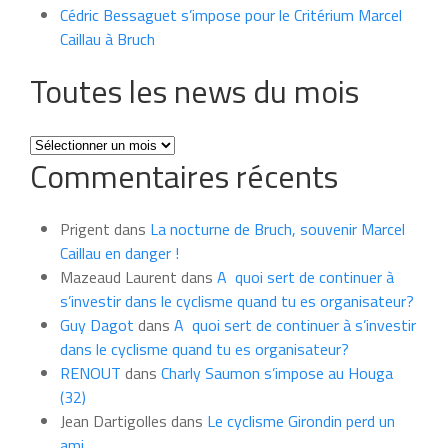
Cédric Bessaguet s’impose pour le Critérium Marcel
Caillau à Bruch
Toutes les news du mois
Toutes
Commentaires récents
les
news
du
Prigent
dans
La nocturne de Bruch, souvenir Marcel
mois
Caillau en danger !
Mazeaud Laurent
dans
A quoi sert de continuer à
s’investir dans le cyclisme quand tu es organisateur?
Guy Dagot
dans
A quoi sert de continuer à s’investir
dans le cyclisme quand tu es organisateur?
RENOUT
dans
Charly Saumon s’impose au Houga
(32)
Jean Dartigolles
dans
Le cyclisme Girondin perd un
ami