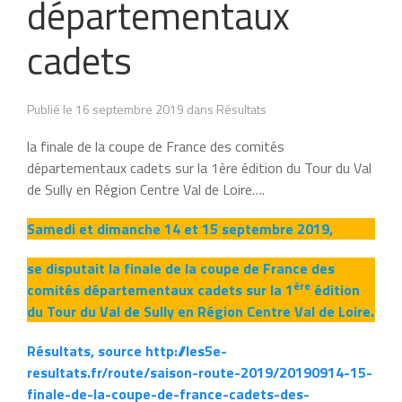
départementaux
cadets
Publié le 16 septembre 2019 dans Résultats
la finale de la coupe de France des comités
départementaux cadets sur la 1ère édition du Tour du Val
de Sully en Région Centre Val de Loire….
Samedi et dimanche 14 et 15 septembre 2019,
se disputait la finale de la coupe de France des
ère
comités départementaux cadets sur la 1
édition
du Tour du Val de Sully en Région Centre Val de Loire.
Résultats, source http://les5e-
resultats.fr/route/saison-route-2019/20190914-15-
finale-de-la-coupe-de-france-cadets-des-