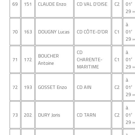
69
151
CLAUDE Enzo
CD VAL D’OISE
C2
01′
29 »
à
70
163
DOUGNY Lucas
CD CÔTE-D’OR
C1
01′
29 »
CD
à
BOUCHER
71
172
CHARENTE-
C1
01′
Antoine
MARITIME
29 »
à
72
193
GOSSET Enzo
CD AIN
C2
01′
29 »
à
73
202
DURY Joris
CD TARN
C2
01′
29 »