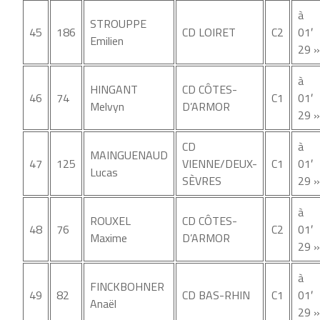
à
STROUPPE
45
186
CD LOIRET
C2
01′
Emilien
29 »
à
HINGANT
CD CÔTES-
46
74
C1
01′
Melvyn
D’ARMOR
29 »
CD
à
MAINGUENAUD
47
125
VIENNE/DEUX-
C1
01′
Lucas
SÈVRES
29 »
à
ROUXEL
CD CÔTES-
48
76
C2
01′
Maxime
D’ARMOR
29 »
à
FINCKBOHNER
49
82
CD BAS-RHIN
C1
01′
Anaël
29 »