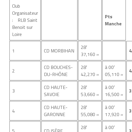
Club
Organisateur
Pts
: RLB Saint
Manche
Benoit sur
Loire
28′
1
CD MORBIHAN
4
37,160 »
CD BOUCHES-
28′
à 00′
2
4
DU-RHÔNE
42,270 »
05,110 »
CD HAUTE-
28′
à 00′
3
3
SAVOIE
53,660 »
16,500 »
CD HAUTE-
28′
à 00′
4
3
GARONNE
55,080 »
17,920 »
28′
à 00′
5
CD ISÈRE
3