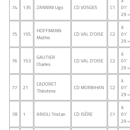
à
74
135
ZANNINI Ugo
CD VOSGES
C1
01′
29 »
à
HOFFMANN
75
155
CD VAL D’OISE
C2
01′
Mathis
29 »
à
GAUTIER
76
153
CD VAL D’OISE
C2
01′
Charles
29 »
à
CADORET
77
21
CD MORBIHAN
C2
01′
Théotime
29 »
à
78
1
ARIOLI Tristan
CD ISÈRE
C1
01′
29 »