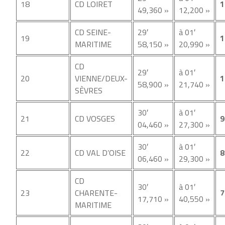
18
CD LOIRET
1
49,360 »
12,200 »
CD SEINE-
29′
à 01′
19
1
MARITIME
58,150 »
20,990 »
CD
29′
à 01′
20
VIENNE/DEUX-
1
58,900 »
21,740 »
SÈVRES
30′
à 01′
21
CD VOSGES
9
04,460 »
27,300 »
30′
à 01′
22
CD VAL D’OISE
8
06,460 »
29,300 »
CD
30′
à 01′
23
CHARENTE-
7
17,710 »
40,550 »
MARITIME