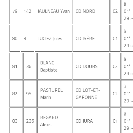
à
79
142
JAULNEAU Yvan
CD NORD
C2
01′
29 »
à
80
3
LUCIEZ Jules
CD ISÈRE
C1
01′
29 »
à
BLANC
81
36
CD DOUBS
C2
01′
Baptiste
29 »
à
PASTUREL
CD LOT-ET-
82
95
C2
01′
Marin
GARONNE
29 »
à
REGARD
83
236
CD JURA
C1
01′
Alexis
29 »