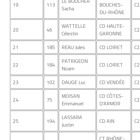
LE BOUCHER
19
113
BOUCHES-
C2
Sacha
DU-RHÔNE
WATTELLE
CD HAUTE-
20
46
C2
Célestin
GARONNE
21
185
REAU Jules
CD LOIRET
C2
PATRIGEON
22
184
CD LOIRET
C2
Noam
23
102
DAUGE Luc
CD VENDÉE
C2
MOISAN
CD CÔTES-
24
75
C2
Emmanuel
D’ARMOR
LASSARA
25
194
CD AIN
C2
Justin
CT RHÔNE-