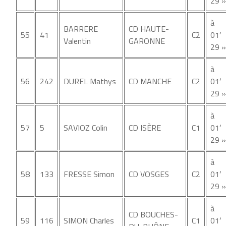
29 »
à
BARRERE
CD HAUTE-
55
41
C2
01′
Valentin
GARONNE
29 »
à
56
242
DUREL Mathys
CD MANCHE
C2
01′
29 »
à
57
5
SAVIOZ Colin
CD ISÈRE
C1
01′
29 »
à
58
133
FRESSE Simon
CD VOSGES
C2
01′
29 »
à
CD BOUCHES-
59
116
SIMON Charles
C1
01′