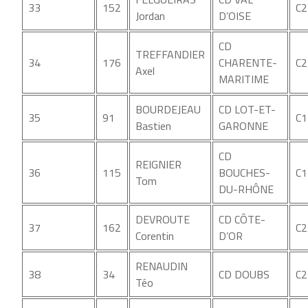
33
152
C2
Jordan
D’OISE
CD
TREFFANDIER
34
176
CHARENTE-
C2
Axel
MARITIME
BOURDEJEAU
CD LOT-ET-
35
91
C1
Bastien
GARONNE
CD
REIGNIER
36
115
BOUCHES-
C1
Tom
DU-RHÔNE
DEVROUTE
CD CÔTE-
37
162
C2
Corentin
D’OR
RENAUDIN
38
34
CD DOUBS
C2
Téo