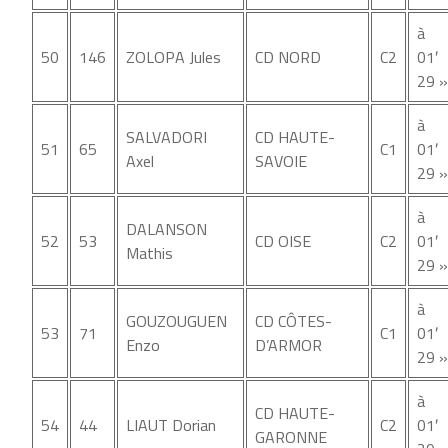
à
50
146
ZOLOPA Jules
CD NORD
C2
01′
29 »
à
SALVADORI
CD HAUTE-
51
65
C1
01′
Axel
SAVOIE
29 »
à
DALANSON
52
53
CD OISE
C2
01′
Mathis
29 »
à
GOUZOUGUEN
CD CÔTES-
53
71
C1
01′
Enzo
D’ARMOR
29 »
à
CD HAUTE-
54
44
LIAUT Dorian
C2
01′
GARONNE