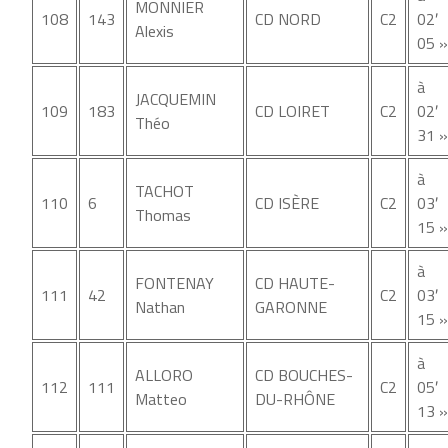
MONNIER
108
143
CD NORD
C2
02′
Alexis
05 »
à
JACQUEMIN
109
183
CD LOIRET
C2
02′
Théo
31 »
à
TACHOT
110
6
CD ISÈRE
C2
03′
Thomas
15 »
à
FONTENAY
CD HAUTE-
111
42
C2
03′
Nathan
GARONNE
15 »
à
ALLORO
CD BOUCHES-
112
111
C2
05′
Matteo
DU-RHÔNE
13 »