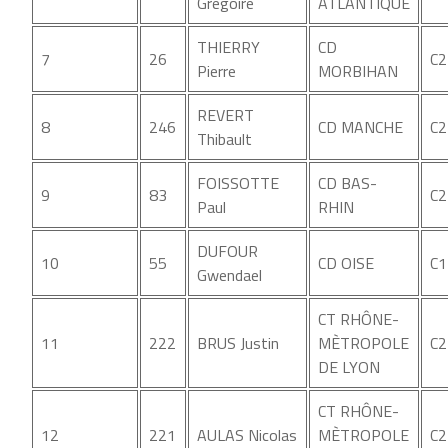
Gregoire
ATLANTIQUE
THIERRY
CD
7
26
C2
Pierre
MORBIHAN
REVERT
8
246
CD MANCHE
C2
Thibault
FOISSOTTE
CD BAS-
9
83
C2
Paul
RHIN
DUFOUR
10
55
CD OISE
C1
Gwendael
CT RHÔNE-
11
222
BRUS Justin
MÈTROPOLE
C2
DE LYON
CT RHÔNE-
12
221
AULAS Nicolas
MÈTROPOLE
C2