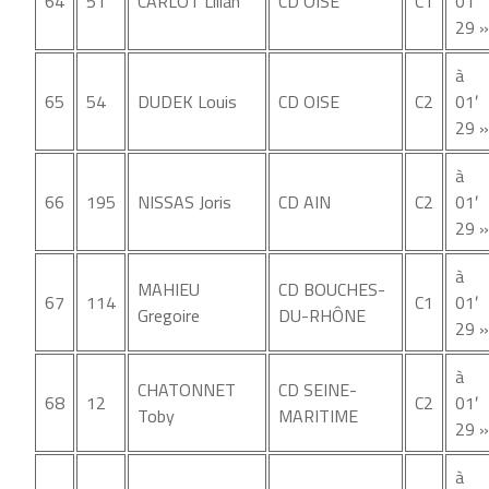
64
51
CARLOT Lilian
CD OISE
C1
01′
29 »
à
65
54
DUDEK Louis
CD OISE
C2
01′
29 »
à
66
195
NISSAS Joris
CD AIN
C2
01′
29 »
à
MAHIEU
CD BOUCHES-
67
114
C1
01′
Gregoire
DU-RHÔNE
29 »
à
CHATONNET
CD SEINE-
68
12
C2
01′
Toby
MARITIME
29 »
à