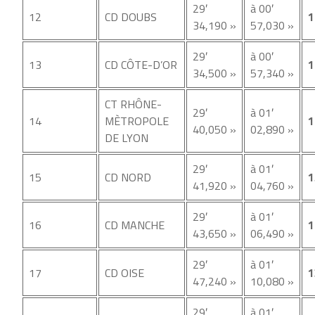
29′
à 00′
12
CD DOUBS
1
34,190 »
57,030 »
29′
à 00′
13
CD CÔTE-D’OR
1
34,500 »
57,340 »
CT RHÔNE-
29′
à 01′
14
MÈTROPOLE
1
40,050 »
02,890 »
DE LYON
29′
à 01′
15
CD NORD
1
41,920 »
04,760 »
29′
à 01′
16
CD MANCHE
1
43,650 »
06,490 »
29′
à 01′
17
CD OISE
1
47,240 »
10,080 »
29′
à 01′