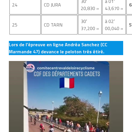
30′
à 01′
24
CD JURA
6
20,830 »
43,670 »
30′
à 02′
25
CD TARN
5
37,200 »
00,040 »
Lors de l’épreuve en ligne Andréa Sanchez (CC
Marmande 47) devance le peloton trés étiré.