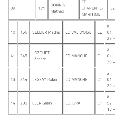
CD
BONNIN
39
171
CHARENTE-
C2
Matheo
MARITIME
à
40
156
SELLIER Mathis
CD VAL D’OISE
C2
01′
29 »
à
LOZOUET
41
245
CD MANCHE
C1
01′
Léandre
29 »
à
43
244
LEGEAY Robin
CD MANCHE
C1
01′
29 »
à
44
233
CLER Gabin
CD JURA
C1
52′
13 »