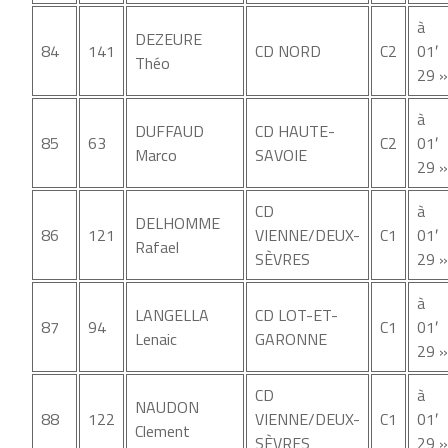
à
DEZEURE
84
141
CD NORD
C2
01′
Théo
29 »
à
DUFFAUD
CD HAUTE-
85
63
C2
01′
Marco
SAVOIE
29 »
CD
à
DELHOMME
86
121
VIENNE/DEUX-
C1
01′
Rafael
SÈVRES
29 »
à
LANGELLA
CD LOT-ET-
87
94
C1
01′
Lenaic
GARONNE
29 »
CD
à
NAUDON
88
122
VIENNE/DEUX-
C1
01′
Clement
SÈVRES
29 »