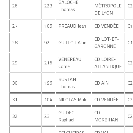
GALOCHE
26
223
MÈTROPOLE
C2
Thomas
DE LYON
27
105
PREAUD Jean
CD VENDÉE
C1
CD LOT-ET-
28
92
GUILLOT Alan
C1
GARONNE
VENEREAU
CD LOIRE-
29
216
C2
Come
ATLANTIQUE
RUSTAN
30
196
CD AIN
C2
Thomas
31
104
NICOLAS Malo
CD VENDÉE
C2
GUIDEC
CD
32
23
C2
Raphael
MORBIHAN
FELGUEIRAS
CD VAL