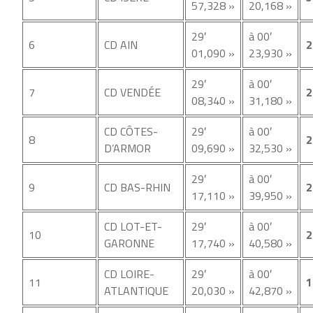
57,328 »
20,168 »
29′
à 00′
6
CD AIN
2
01,090 »
23,930 »
29′
à 00′
7
CD VENDÉE
2
08,340 »
31,180 »
CD CÔTES-
29′
à 00′
8
2
D’ARMOR
09,690 »
32,530 »
29′
à 00′
9
CD BAS-RHIN
2
17,110 »
39,950 »
CD LOT-ET-
29′
à 00′
10
2
GARONNE
17,740 »
40,580 »
CD LOIRE-
29′
à 00′
11
1
ATLANTIQUE
20,030 »
42,870 »