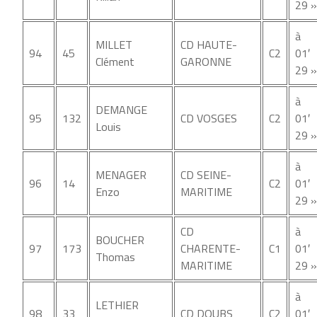
29 »
à
MILLET
CD HAUTE-
94
45
C2
01′
Clément
GARONNE
29 »
à
DEMANGE
95
132
CD VOSGES
C2
01′
Louis
29 »
à
MENAGER
CD SEINE-
96
14
C2
01′
Enzo
MARITIME
29 »
CD
à
BOUCHER
97
173
CHARENTE-
C1
01′
Thomas
MARITIME
29 »
à
LETHIER
98
33
CD DOUBS
C2
01′