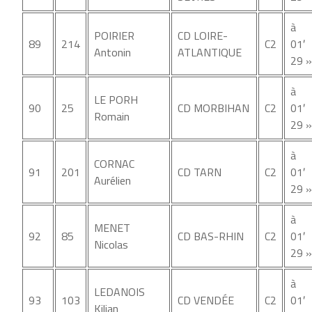
à
POIRIER
CD LOIRE-
89
214
C2
01′
Antonin
ATLANTIQUE
29 »
à
LE PORH
90
25
CD MORBIHAN
C2
01′
Romain
29 »
à
CORNAC
91
201
CD TARN
C2
01′
Aurélien
29 »
à
MENET
92
85
CD BAS-RHIN
C2
01′
Nicolas
29 »
à
LEDANOIS
93
103
CD VENDÉE
C2
01′
Kilian