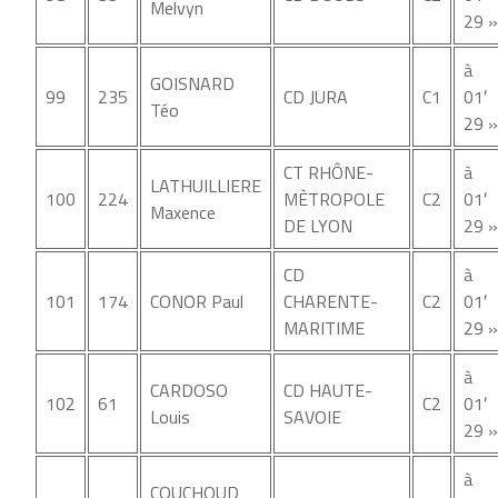
Melvyn
29 »
à
GOISNARD
99
235
CD JURA
C1
01′
Téo
29 »
CT RHÔNE-
à
LATHUILLIERE
100
224
MÈTROPOLE
C2
01′
Maxence
DE LYON
29 »
CD
à
101
174
CONOR Paul
CHARENTE-
C2
01′
MARITIME
29 »
à
CARDOSO
CD HAUTE-
102
61
C2
01′
Louis
SAVOIE
29 »
à
COUCHOUD