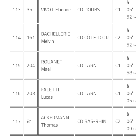
à
113
35
VIVOT Etienne
CD DOUBS
C1
05′
52 »
à
BACHELLERIE
114
161
CD CÔTE-D’OR
C2
05′
Melvin
52 »
à
ROUANET
115
204
CD TARN
C1
05′
Maël
58 »
à
FALETTI
116
203
CD TARN
C1
06′
Lucas
05 »
à
ACKERMANN
117
81
CD BAS-RHIN
C2
06′
Thomas
09 »