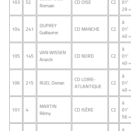
103
52
CD OISE
C2
01′
Romain
29 »
à
DUPREY
104
241
CD MANCHE
C2
01′
Guillaume
40 »
à
VAN WISSEN
105
145
CD NORD
C2
01′
Anaïck
40 »
à
CD LOIRE-
106
215
RUEL Dorian
C2
01′
ATLANTIQUE
40 »
à
MARTIN
107
4
CD ISÈRE
C2
01′
Rémy
56 »
à