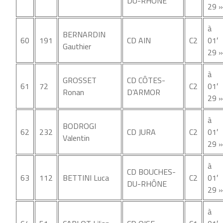
DU-RHÔNE
29 »
à
BERNARDIN
60
191
CD AIN
C2
01′
Gauthier
29 »
à
GROSSET
CD CÔTES-
61
72
C2
01′
Ronan
D’ARMOR
29 »
à
BODROGI
62
232
CD JURA
C2
01′
Valentin
29 »
à
CD BOUCHES-
63
112
BETTINI Luca
C2
01′
DU-RHÔNE
29 »
à