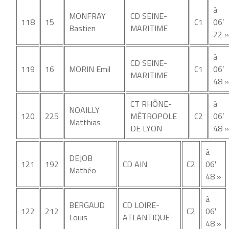
à
MONFRAY
CD SEINE-
118
15
C1
06′
Bastien
MARITIME
22 »
à
CD SEINE-
119
16
MORIN Emil
C1
06′
MARITIME
48 »
CT RHÔNE-
à
NOAILLY
120
225
MÈTROPOLE
C2
06′
Matthias
DE LYON
48 »
à
DEJOB
121
192
CD AIN
C2
06′
Mathéo
48 »
à
BERGAUD
CD LOIRE-
122
212
C2
06′
Louis
ATLANTIQUE
48 »