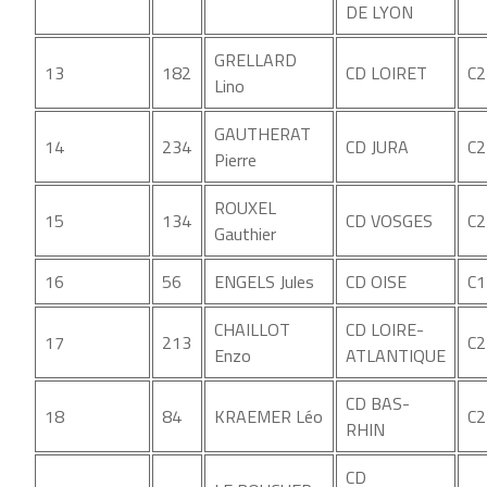
DE LYON
GRELLARD
13
182
CD LOIRET
C2
Lino
GAUTHERAT
14
234
CD JURA
C2
Pierre
ROUXEL
15
134
CD VOSGES
C2
Gauthier
16
56
ENGELS Jules
CD OISE
C1
CHAILLOT
CD LOIRE-
17
213
C2
Enzo
ATLANTIQUE
CD BAS-
18
84
KRAEMER Léo
C2
RHIN
CD