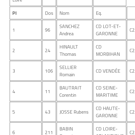
Pl
Dos
Nom
Eq.
SANCHEZ
CD LOT-ET-
1
96
C2
Andrea
GARONNE
HINAULT
CD
2
24
C2
Thomas
MORBIHAN
SELLIER
3
106
CD VENDÉE
C2
Romain
BAUTRAIT
CD SEINE-
4
11
C2
Corentin
MARITIME
CD HAUTE-
5
43
JOSSE Rubens
C2
GARONNE
BABIN
CD LOIRE-
6
211
C2