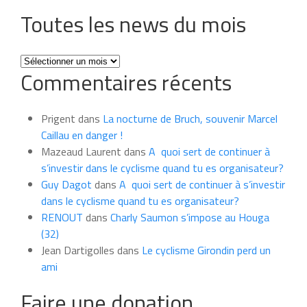
Toutes les news du mois
Toutes
Commentaires récents
les
news
du
Prigent
dans
La nocturne de Bruch, souvenir Marcel
mois
Caillau en danger !
Mazeaud Laurent
dans
A quoi sert de continuer à
s’investir dans le cyclisme quand tu es organisateur?
Guy Dagot
dans
A quoi sert de continuer à s’investir
dans le cyclisme quand tu es organisateur?
RENOUT
dans
Charly Saumon s’impose au Houga
(32)
Jean Dartigolles
dans
Le cyclisme Girondin perd un
ami
Faire une donation