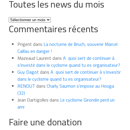
Toutes les news du mois
Toutes
Commentaires récents
les
news
du
Prigent
dans
La nocturne de Bruch, souvenir Marcel
mois
Caillau en danger !
Mazeaud Laurent
dans
A quoi sert de continuer à
s’investir dans le cyclisme quand tu es organisateur?
Guy Dagot
dans
A quoi sert de continuer à s’investir
dans le cyclisme quand tu es organisateur?
RENOUT
dans
Charly Saumon s’impose au Houga
(32)
Jean Dartigolles
dans
Le cyclisme Girondin perd un
ami
Faire une donation