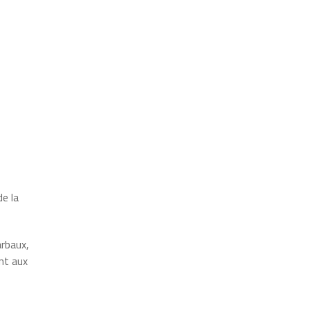
e la
arbaux,
nt aux