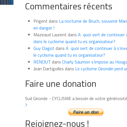
Commentaires récents
les
news
du
Prigent
dans
La nocturne de Bruch, souvenir Marce
mois
en danger !
Mazeaud Laurent
dans
A quoi sert de continuer à
dans le cyclisme quand tu es organisateur?
Guy Dagot
dans
A quoi sert de continuer à s’inv
le cyclisme quand tu es organisateur?
RENOUT
dans
Charly Saumon s’impose au Houga
Jean Dartigolles
dans
Le cyclisme Girondin perd u
Faire une donation
Sud Gironde - CYCLISME a besoin de votre générosit
?
Rejoignez-nous !