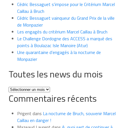
Cédric Bessaguet s’impose pour le Critérium Marcel
Caillau à Bruch
Cédric Bessaguet vainqueur du Grand Prix de la ville
de Monpazier
Les engagés du critérium Marcel Caillau à Bruch
Le Challenge Dordogne des ACCESS a marqué des
points à Boulazac Isle Manoire (Atur)
Une quarantaine d’engagés à la nocturne de
Monpazier
Toutes les news du mois
Toutes
Commentaires récents
les
news
du
Prigent
dans
La nocturne de Bruch, souvenir Marcel
mois
Caillau en danger !
Mazeaud Laurent
dans
A quoi sert de continuer à