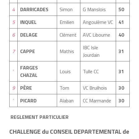
4
DARRICADES
Simon
G Manslois
50
5
INQUEL
Emilien
Angoulème VC
41
6
DELAGE
Clément
AVC Libourne
40
IBC Isle
7
CAPPE
Mathis
31
Jourdain
FARGES
‘
Louis
Tulle CC
31
CHAZAL
9
PÈRE
Tom
VC Bruilhois
30
‘
PICARD
Alaban
CC Marmande
30
REGLEMENT PARTICULIER
CHALLENGE du CONSEIL DEPARTEMENTAL de