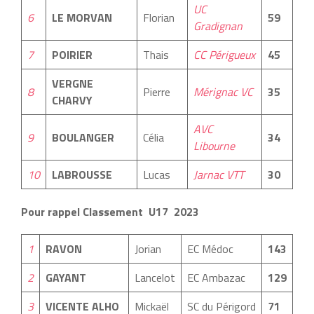
UC
6
LE MORVAN
Florian
59
Gradignan
7
POIRIER
Thais
CC Périgueux
45
VERGNE
8
Pierre
Mérignac VC
35
CHARVY
AVC
9
BOULANGER
Célia
34
Libourne
10
LABROUSSE
Lucas
Jarnac VTT
30
Pour rappel Classement U17 2023
1
RAVON
Jorian
EC Médoc
143
2
GAYANT
Lancelot
EC Ambazac
129
3
VICENTE ALHO
Mickaël
SC du Périgord
71