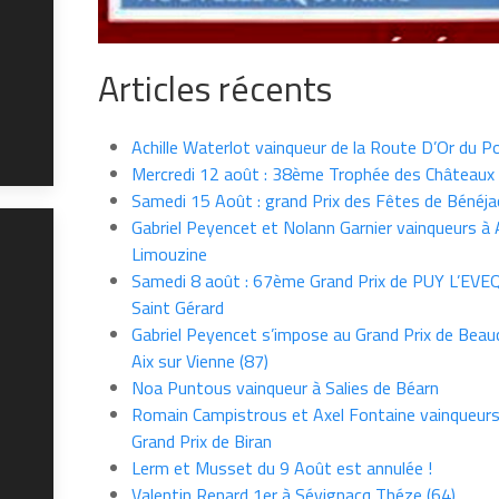
Articles récents
Achille Waterlot vainqueur de la Route D’Or du P
Mercredi 12 août : 38ème Trophée des Châteaux
Samedi 15 Août : grand Prix des Fêtes de Bénéja
Gabriel Peyencet et Nolann Garnier vainqueurs à A
Limouzine
Samedi 8 août : 67ème Grand Prix de PUY L’EVE
Saint Gérard
Gabriel Peyencet s’impose au Grand Prix de Beau
Aix sur Vienne (87)
Noa Puntous vainqueur à Salies de Béarn
Romain Campistrous et Axel Fontaine vainqueur
Grand Prix de Biran
Lerm et Musset du 9 Août est annulée !
Valentin Renard 1er à Sévignacq Théze (64)