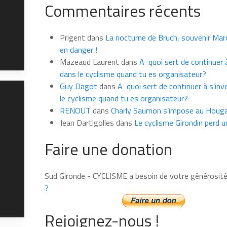
Commentaires récents
les
news
du
Prigent
dans
La nocturne de Bruch, souvenir Marce
mois
en danger !
Mazeaud Laurent
dans
A quoi sert de continuer à
dans le cyclisme quand tu es organisateur?
Guy Dagot
dans
A quoi sert de continuer à s’inv
le cyclisme quand tu es organisateur?
RENOUT
dans
Charly Saumon s’impose au Houga
Jean Dartigolles
dans
Le cyclisme Girondin perd u
Faire une donation
Sud Gironde - CYCLISME a besoin de votre générosit
?
Rejoignez-nous !