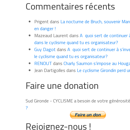
Commentaires récents
les
news
du
Prigent
dans
La nocturne de Bruch, souvenir Marce
mois
en danger !
Mazeaud Laurent
dans
A quoi sert de continuer à
dans le cyclisme quand tu es organisateur?
Guy Dagot
dans
A quoi sert de continuer à s’inv
le cyclisme quand tu es organisateur?
RENOUT
dans
Charly Saumon s’impose au Houga
Jean Dartigolles
dans
Le cyclisme Girondin perd u
Faire une donation
Sud Gironde - CYCLISME a besoin de votre générosit
?
Rejoignez-nous !