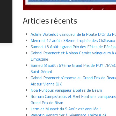
Articles récents
Achille Waterlot vainqueur de la Route D’Or du P
Mercredi 12 août : 38ème Trophée des Châteaux
Samedi 15 Août : grand Prix des Fêtes de Bénéja
Gabriel Peyencet et Nolann Garnier vainqueurs à A
Limouzine
Samedi 8 août : 67ème Grand Prix de PUY L’EVE
Saint Gérard
Gabriel Peyencet s’impose au Grand Prix de Beau
Aix sur Vienne (87)
Noa Puntous vainqueur à Salies de Béarn
Romain Campistrous et Axel Fontaine vainqueur
Grand Prix de Biran
Lerm et Musset du 9 Août est annulée !
Valentin Renard 1er à Sévignacq Théze (64)