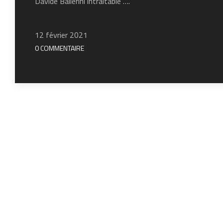
Davide Ballerini intraitable ….
12 février 2021
0 COMMENTAIRE