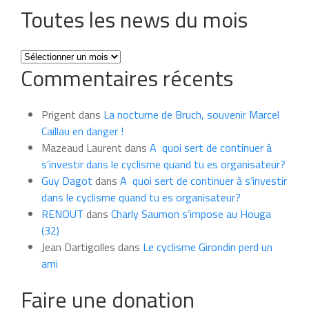
Toutes les news du mois
Toutes
Commentaires récents
les
news
du
Prigent
dans
La nocturne de Bruch, souvenir Marcel
mois
Caillau en danger !
Mazeaud Laurent
dans
A quoi sert de continuer à
s’investir dans le cyclisme quand tu es organisateur?
Guy Dagot
dans
A quoi sert de continuer à s’investir
dans le cyclisme quand tu es organisateur?
RENOUT
dans
Charly Saumon s’impose au Houga
(32)
Jean Dartigolles
dans
Le cyclisme Girondin perd un
ami
Faire une donation