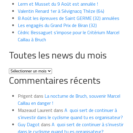
Lerm et Musset du 9 Août est annulée !
Valentin Renard 1er à Sévignacq Théze (64)
8 Août les épreuves de Saint GERME (32) annulées
Les engagés du Grand Prix de Biran (32)
Cédric Bessaguet s’impose pour le Critérium Marcel
Caillau à Bruch
Toutes les news du mois
Toutes
Commentaires récents
les
news
du
Prigent
dans
La nocturne de Bruch, souvenir Marcel
mois
Caillau en danger !
Mazeaud Laurent
dans
A quoi sert de continuer à
s’investir dans le cyclisme quand tu es organisateur?
Guy Dagot
dans
A quoi sert de continuer à s’investir
dans le cyclisme quand tu es organisateur?