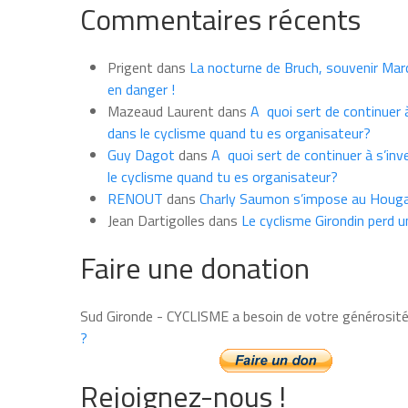
Commentaires récents
les
news
du
Prigent
dans
La nocturne de Bruch, souvenir Marce
mois
en danger !
Mazeaud Laurent
dans
A quoi sert de continuer à
dans le cyclisme quand tu es organisateur?
Guy Dagot
dans
A quoi sert de continuer à s’inv
le cyclisme quand tu es organisateur?
RENOUT
dans
Charly Saumon s’impose au Houga
Jean Dartigolles
dans
Le cyclisme Girondin perd u
Faire une donation
Sud Gironde - CYCLISME a besoin de votre générosit
?
Rejoignez-nous !