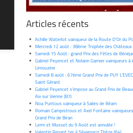
Articles récents
Achille Waterlot vainqueur de la Route D’Or du P
Mercredi 12 août : 38ème Trophée des Châteaux
Samedi 15 Août : grand Prix des Fêtes de Bénéja
Gabriel Peyencet et Nolann Garnier vainqueurs à A
Limouzine
Samedi 8 août : 67ème Grand Prix de PUY L’EVE
Saint Gérard
Gabriel Peyencet s’impose au Grand Prix de Beau
Aix sur Vienne (87)
Noa Puntous vainqueur à Salies de Béarn
Romain Campistrous et Axel Fontaine vainqueur
Grand Prix de Biran
Lerm et Musset du 9 Août est annulée !
Valentin Renard 1er à Sévignacq Théze (64)