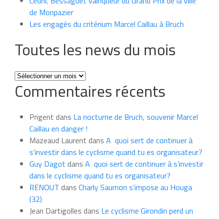
Cédric Bessaguet vainqueur du Grand Prix de la ville
de Monpazier
Les engagés du critérium Marcel Caillau à Bruch
Toutes les news du mois
Toutes
Commentaires récents
les
news
du
Prigent
dans
La nocturne de Bruch, souvenir Marcel
mois
Caillau en danger !
Mazeaud Laurent
dans
A quoi sert de continuer à
s’investir dans le cyclisme quand tu es organisateur?
Guy Dagot
dans
A quoi sert de continuer à s’investir
dans le cyclisme quand tu es organisateur?
RENOUT
dans
Charly Saumon s’impose au Houga
(32)
Jean Dartigolles
dans
Le cyclisme Girondin perd un