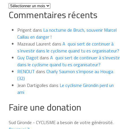
Toutes
Commentaires récents
les
news
du
Prigent
dans
La nocturne de Bruch, souvenir Marcel
mois
Caillau en danger !
Mazeaud Laurent
dans
A quoi sert de continuer à
s’investir dans le cyclisme quand tu es organisateur?
Guy Dagot
dans
A quoi sert de continuer à s’investir
dans le cyclisme quand tu es organisateur?
RENOUT
dans
Charly Saumon s’impose au Houga
(32)
Jean Dartigolles
dans
Le cyclisme Girondin perd un
ami
Faire une donation
Sud Gironde - CYCLISME a besoin de votre générosité.