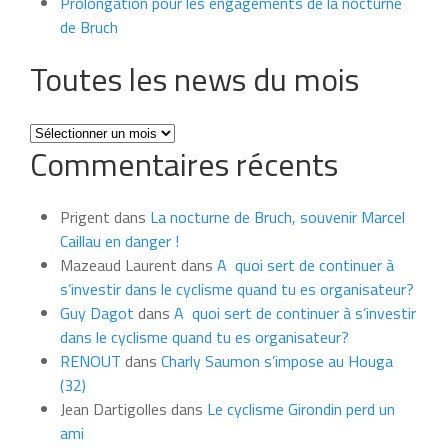
Prolongation pour les engagements de la nocturne
de Bruch
Toutes les news du mois
Toutes
Commentaires récents
les
news
du
Prigent
dans
La nocturne de Bruch, souvenir Marcel
mois
Caillau en danger !
Mazeaud Laurent
dans
A quoi sert de continuer à
s’investir dans le cyclisme quand tu es organisateur?
Guy Dagot
dans
A quoi sert de continuer à s’investir
dans le cyclisme quand tu es organisateur?
RENOUT
dans
Charly Saumon s’impose au Houga
(32)
Jean Dartigolles
dans
Le cyclisme Girondin perd un
ami