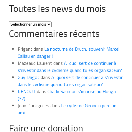
Toutes les news du mois
Toutes
Commentaires récents
les
news
du
Prigent
dans
La nocturne de Bruch, souvenir Marcel
mois
Caillau en danger !
Mazeaud Laurent
dans
A quoi sert de continuer à
s’investir dans le cyclisme quand tu es organisateur?
Guy Dagot
dans
A quoi sert de continuer à s’investir
dans le cyclisme quand tu es organisateur?
RENOUT
dans
Charly Saumon s’impose au Houga
(32)
Jean Dartigolles
dans
Le cyclisme Girondin perd un
ami
Faire une donation