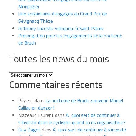
Monpazier
Une soixantaine d’engagés au Grand Prix de
Sévignacq Théze
Anthony Lacoste vainqueur à Saint Palais
Prolongation pour les engagements de la nocturne
de Bruch
Toutes les news du mois
Toutes
Commentaires récents
les
news
du
Prigent
dans
La nocturne de Bruch, souvenir Marcel
mois
Caillau en danger !
Mazeaud Laurent
dans
A quoi sert de continuer à
s’investir dans le cyclisme quand tu es organisateur?
Guy Dagot
dans
A quoi sert de continuer à s’investir