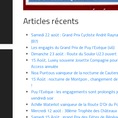
Articles récents
Samedi 22 août : Grand Prix Cycliste André Rayna
(87)
Les engagés du Grand Prix de Puy l’Evèque (46)
Dimanche 23 août : Route du Soulor U23 ouvert
15 Août, Luxey souvenir Josette Compagne pour
Access annulée
Noa Puntous vainqueur de la nocturne de Cauter
15 Août : nocturne de Montpon , changement de
!
Puy l’Evèque : les engagements sont prolongés j
vendredi soir
Achille Waterlot vainqueur de la Route D’Or du P
Mercredi 12 août : 38ème Trophée des Châteaux
Samedi 15 Août : grand Prix des Fêtes de Bénéja