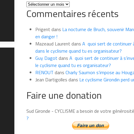
Toutes
Commentaires récents
les
news
du
Prigent
dans
La nocturne de Bruch, souvenir Marce
mois
en danger !
Mazeaud Laurent
dans
A quoi sert de continuer à
dans le cyclisme quand tu es organisateur?
Guy Dagot
dans
A quoi sert de continuer à s’inv
le cyclisme quand tu es organisateur?
RENOUT
dans
Charly Saumon s’impose au Houga
Jean Dartigolles
dans
Le cyclisme Girondin perd u
Faire une donation
Sud Gironde - CYCLISME a besoin de votre générosit
?