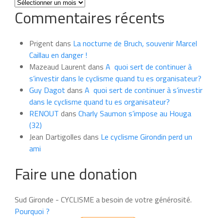
Toutes
Commentaires récents
les
news
du
Prigent
dans
La nocturne de Bruch, souvenir Marcel
mois
Caillau en danger !
Mazeaud Laurent
dans
A quoi sert de continuer à
s’investir dans le cyclisme quand tu es organisateur?
Guy Dagot
dans
A quoi sert de continuer à s’investir
dans le cyclisme quand tu es organisateur?
RENOUT
dans
Charly Saumon s’impose au Houga
(32)
Jean Dartigolles
dans
Le cyclisme Girondin perd un
ami
Faire une donation
Sud Gironde - CYCLISME a besoin de votre générosité.
Pourquoi ?