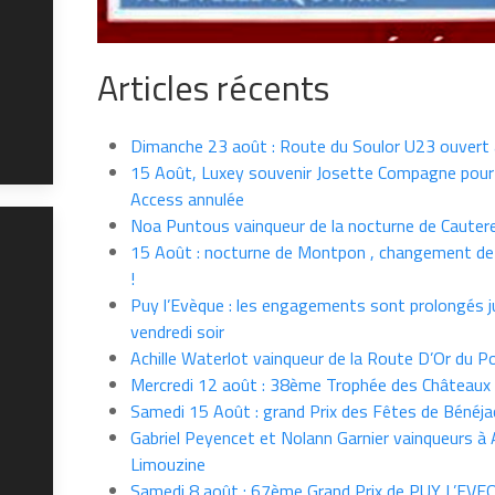
Articles récents
Dimanche 23 août : Route du Soulor U23 ouvert
15 Août, Luxey souvenir Josette Compagne pour
Access annulée
Noa Puntous vainqueur de la nocturne de Cauter
15 Août : nocturne de Montpon , changement de
!
Puy l’Evèque : les engagements sont prolongés j
vendredi soir
Achille Waterlot vainqueur de la Route D’Or du P
Mercredi 12 août : 38ème Trophée des Châteaux
Samedi 15 Août : grand Prix des Fêtes de Bénéja
Gabriel Peyencet et Nolann Garnier vainqueurs à A
Limouzine
Samedi 8 août : 67ème Grand Prix de PUY L’EVE