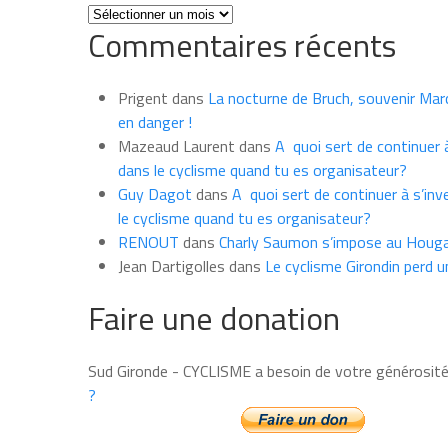
Toutes
Commentaires récents
les
news
du
Prigent
dans
La nocturne de Bruch, souvenir Marce
mois
en danger !
Mazeaud Laurent
dans
A quoi sert de continuer à
dans le cyclisme quand tu es organisateur?
Guy Dagot
dans
A quoi sert de continuer à s’inv
le cyclisme quand tu es organisateur?
RENOUT
dans
Charly Saumon s’impose au Houga
Jean Dartigolles
dans
Le cyclisme Girondin perd u
Faire une donation
Sud Gironde - CYCLISME a besoin de votre générosit
?