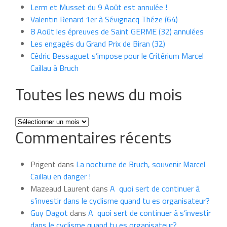
Lerm et Musset du 9 Août est annulée !
Valentin Renard 1er à Sévignacq Théze (64)
8 Août les épreuves de Saint GERME (32) annulées
Les engagés du Grand Prix de Biran (32)
Cédric Bessaguet s’impose pour le Critérium Marcel
Caillau à Bruch
Toutes les news du mois
Toutes
Commentaires récents
les
news
du
Prigent
dans
La nocturne de Bruch, souvenir Marcel
mois
Caillau en danger !
Mazeaud Laurent
dans
A quoi sert de continuer à
s’investir dans le cyclisme quand tu es organisateur?
Guy Dagot
dans
A quoi sert de continuer à s’investir
dans le cyclisme quand tu es organisateur?