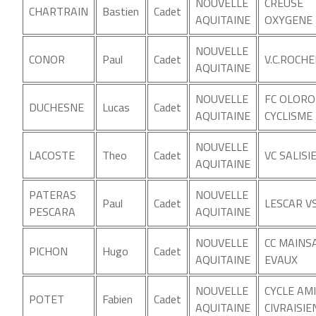
NOUVELLE
CREUSE
CHARTRAIN
Bastien
Cadet
AQUITAINE
OXYGENE
NOUVELLE
CONOR
Paul
Cadet
V.C.ROCH
AQUITAINE
NOUVELLE
FC OLOR
DUCHESNE
Lucas
Cadet
AQUITAINE
CYCLISME
NOUVELLE
LACOSTE
Theo
Cadet
VC SALISI
AQUITAINE
PATERAS
NOUVELLE
Paul
Cadet
LESCAR V
PESCARA
AQUITAINE
NOUVELLE
CC MAINS
PICHON
Hugo
Cadet
AQUITAINE
EVAUX
NOUVELLE
CYCLE AM
POTET
Fabien
Cadet
AQUITAINE
CIVRAISIE