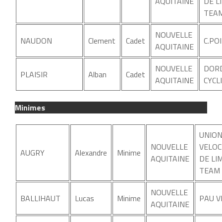
AQUITAINE
DE L
TEAM
NOUVELLE
NAUDON
Clement
Cadet
C.PO
AQUITAINE
NOUVELLE
DOR
PLAISIR
Alban
Cadet
AQUITAINE
CYCL
Minimes
UNIO
NOUVELLE
VELOC
AUGRY
Alexandre
Minime
AQUITAINE
DE LI
TEAM
NOUVELLE
BALLIHAUT
Lucas
Minime
PAU V
AQUITAINE