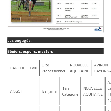
Les engagés,
Séniors, espoirs, masters
Elite
NOUVELLE
AVIRON
BARTHE
Cyril
Professionnel
AQUITAINE
BAYONNA
A
1ère
NOUVELLE
C
ANGOT
Benjamin
Catégorie
AQUITAINE
T
1
A