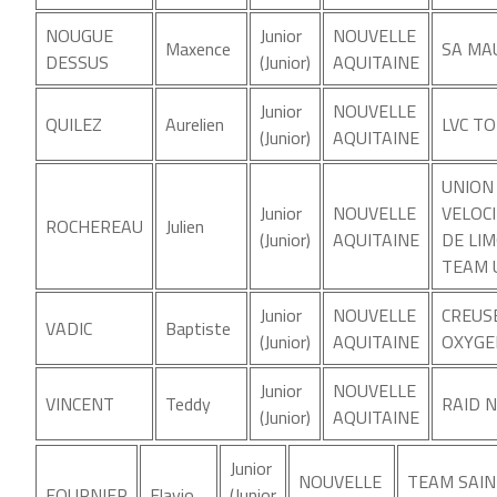
NOUGUE
Junior
NOUVELLE
Maxence
SA MA
DESSUS
(Junior)
AQUITAINE
Junior
NOUVELLE
QUILEZ
Aurelien
LVC T
(Junior)
AQUITAINE
UNION
Junior
NOUVELLE
VELOC
ROCHEREAU
Julien
(Junior)
AQUITAINE
DE LI
TEAM 
Junior
NOUVELLE
CREUS
VADIC
Baptiste
(Junior)
AQUITAINE
OXYGE
Junior
NOUVELLE
VINCENT
Teddy
RAID N
(Junior)
AQUITAINE
Junior
NOUVELLE
TEAM SAIN
FOURNIER
Flavio
(Junior