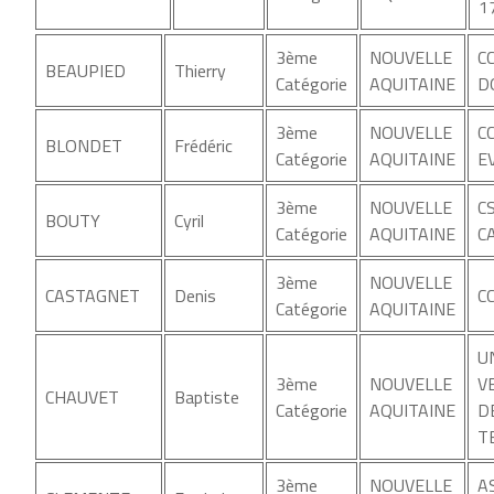
1
3ème
NOUVELLE
C
BEAUPIED
Thierry
Catégorie
AQUITAINE
D
3ème
NOUVELLE
C
BLONDET
Frédéric
Catégorie
AQUITAINE
E
3ème
NOUVELLE
C
BOUTY
Cyril
Catégorie
AQUITAINE
C
3ème
NOUVELLE
CASTAGNET
Denis
C
Catégorie
AQUITAINE
U
3ème
NOUVELLE
V
CHAUVET
Baptiste
Catégorie
AQUITAINE
D
T
3ème
NOUVELLE
A