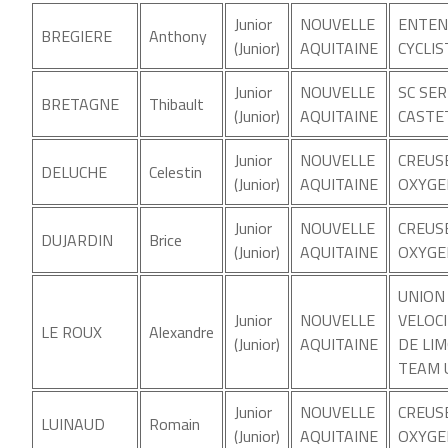
Junior
NOUVELLE
ENTEN
BREGIERE
Anthony
(Junior)
AQUITAINE
CYCLIS
Junior
NOUVELLE
SC SE
BRETAGNE
Thibault
(Junior)
AQUITAINE
CASTE
Junior
NOUVELLE
CREUS
DELUCHE
Celestin
(Junior)
AQUITAINE
OXYGE
Junior
NOUVELLE
CREUS
DUJARDIN
Brice
(Junior)
AQUITAINE
OXYGE
UNION
Junior
NOUVELLE
VELOC
LE ROUX
Alexandre
(Junior)
AQUITAINE
DE LI
TEAM 
Junior
NOUVELLE
CREUS
LUINAUD
Romain
(Junior)
AQUITAINE
OXYGE