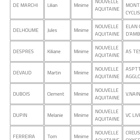
NOUVELLE
DE MARCHI
Lilian
Minime
MONT
AQUITAINE
CYCLI
NOUVELLE
ELAN 
DELHOUME
Jules
Minime
AQUITAINE
D’AM
NOUVELLE
DESPRES
Kiliane
Minime
AS TE
AQUITAINE
NOUVELLE
ASPTT
DEVAUD
Martin
Minime
AQUITAINE
AGGLO
NOUVELLE
DUBOIS
Clement
Minime
V.NAI
AQUITAINE
NOUVELLE
DUPIN
Melanie
Minime
VC LI
AQUITAINE
NOUVELLE
CREUS
FERREIRA
Tom
Minime
AQUITAINE
OXYG