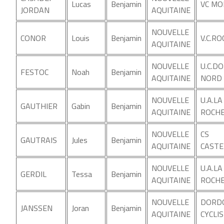
Lucas
Benjamin
VC MO
JORDAN
AQUITAINE
NOUVELLE
CONOR
Louis
Benjamin
V.C.R
AQUITAINE
NOUVELLE
U.C.D
FESTOC
Noah
Benjamin
AQUITAINE
NORD 
NOUVELLE
U.A.LA
GAUTHIER
Gabin
Benjamin
AQUITAINE
ROCH
NOUVELLE
CS
GAUTRAIS
Jules
Benjamin
AQUITAINE
CASTE
NOUVELLE
U.A.LA
GERDIL
Tessa
Benjamin
AQUITAINE
ROCH
NOUVELLE
DORD
JANSSEN
Joran
Benjamin
AQUITAINE
CYCLI