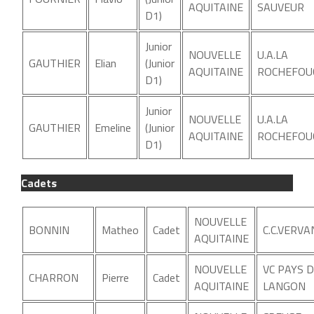
AQUITAINE
SAUVEUR
D1)
Junior
NOUVELLE
U.A.LA
GAUTHIER
Elian
(Junior
AQUITAINE
ROCHEFOU
D1)
Junior
NOUVELLE
U.A.LA
GAUTHIER
Emeline
(Junior
AQUITAINE
ROCHEFOU
D1)
Cadets
NOUVELLE
BONNIN
Matheo
Cadet
C.C.VERVA
AQUITAINE
NOUVELLE
VC PAYS 
CHARRON
Pierre
Cadet
AQUITAINE
LANGON