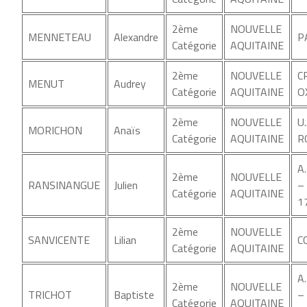
2ème
NOUVELLE
MENNETEAU
Alexandre
P
Catégorie
AQUITAINE
2ème
NOUVELLE
C
MENUT
Audrey
Catégorie
AQUITAINE
O
2ème
NOUVELLE
U
MORICHON
Anaïs
Catégorie
AQUITAINE
R
A
2ème
NOUVELLE
RANSINANGUE
Julien
–
Catégorie
AQUITAINE
1
2ème
NOUVELLE
SANVICENTE
Lilian
C
Catégorie
AQUITAINE
A
2ème
NOUVELLE
TRICHOT
Baptiste
–
Catégorie
AQUITAINE