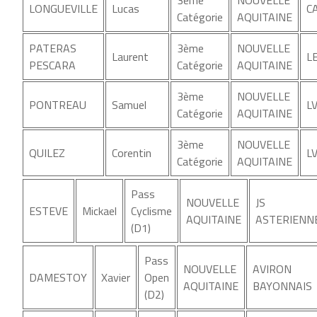
LONGUEVILLE
Lucas
C
Catégorie
AQUITAINE
PATERAS
3ème
NOUVELLE
Laurent
L
PESCARA
Catégorie
AQUITAINE
3ème
NOUVELLE
PONTREAU
Samuel
L
Catégorie
AQUITAINE
3ème
NOUVELLE
QUILEZ
Corentin
L
Catégorie
AQUITAINE
Pass
NOUVELLE
JS
ESTEVE
Mickael
Cyclisme
AQUITAINE
ASTERIENN
(D1)
Pass
NOUVELLE
AVIRON
DAMESTOY
Xavier
Open
AQUITAINE
BAYONNAIS
(D2)