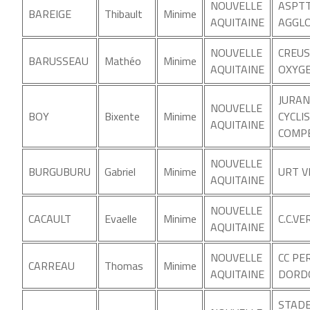
NOUVELLE
ASPTT
BAREIGE
Thibault
Minime
AQUITAINE
AGGLO
NOUVELLE
CREUS
BARUSSEAU
Mathéo
Minime
AQUITAINE
OXYG
JURA
NOUVELLE
BOY
Bixente
Minime
CYCLI
AQUITAINE
COMPE
NOUVELLE
BURGUBURU
Gabriel
Minime
URT V
AQUITAINE
NOUVELLE
CACAULT
Evaelle
Minime
C.C.V
AQUITAINE
NOUVELLE
CC PE
CARREAU
Thomas
Minime
AQUITAINE
DORD
STAD