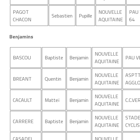
PAGOT
NOUVELLE
PAU
Sebastien
Pupille
CHACON
AQUITAINE
64
Benjamins
NOUVELLE
BASCOU
Baptiste
Benjamin
PAU V
AQUITAINE
NOUVELLE
ASPTT
BREANT
Quentin
Benjamin
AQUITAINE
AGGLO
NOUVELLE
CACAULT
Matteï
Benjamin
C.C.V
AQUITAINE
NOUVELLE
STADE
CARRERE
Baptiste
Benjamin
AQUITAINE
CYCLI
CASADEI
NOUVELLE