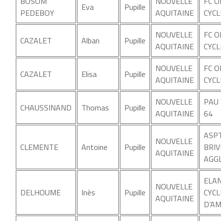
BOSOM
NOUVELLE
FC 
Eva
Pupille
PEDEBOY
AQUITAINE
CYCL
NOUVELLE
FC 
CAZALET
Alban
Pupille
AQUITAINE
CYCL
NOUVELLE
FC 
CAZALET
Elisa
Pupille
AQUITAINE
CYCL
NOUVELLE
PAU
CHAUSSINAND
Thomas
Pupille
AQUITAINE
64
ASP
NOUVELLE
CLEMENTE
Antoine
Pupille
BRIV
AQUITAINE
AGGL
ELA
NOUVELLE
DELHOUME
Inès
Pupille
CYCL
AQUITAINE
D’A