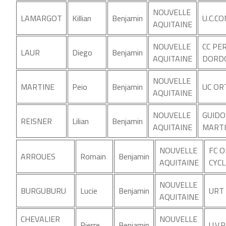
NOUVELLE
LAMARGOT
Killian
Benjamin
U.C.C
AQUITAINE
NOUVELLE
CC PE
LAUR
Diego
Benjamin
AQUITAINE
DORD
NOUVELLE
MARTINE
Peio
Benjamin
UC OR
AQUITAINE
NOUVELLE
GUIDO
REISNER
Lilian
Benjamin
AQUITAINE
MARTI
NOUVELLE
FC 
ARROUES
Romain
Benjamin
AQUITAINE
CYCL
NOUVELLE
BURGUBURU
Lucie
Benjamin
URT 
AQUITAINE
CHEVALIER
NOUVELLE
Pierre
Benjamin
U.V.