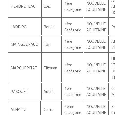
1ère
NOUVELLE
HERBRETEAU
Loic
A
Catégorie
AQUITAINE
R
1ère
NOUVELLE
LADEIRO
Benoit
P
Catégorie
AQUITAINE
1ère
NOUVELLE
A
MAINGUENAUD
Tom
Catégorie
AQUITAINE
V
U
1ère
NOUVELLE
V
MARGUERITAT
Titouan
Catégorie
AQUITAINE
D
T
1ère
NOUVELLE
C
PASQUET
Audric
Catégorie
AQUITAINE
M
2ème
NOUVELLE
S
ALHAITZ
Damien
Catégorie
AQUITAINE
C