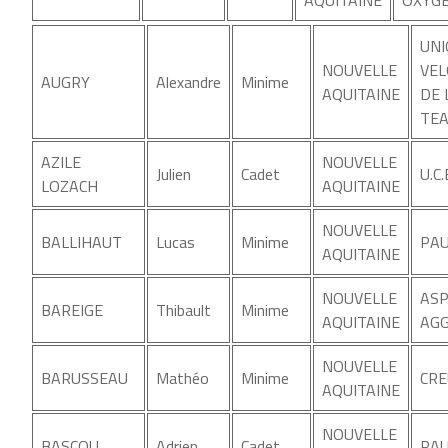
UN
NOUVELLE
VEL
AUGRY
Alexandre
Minime
AQUITAINE
DE 
TEA
AZILE
NOUVELLE
Julien
Cadet
U.C
LOZACH
AQUITAINE
NOUVELLE
BALLIHAUT
Lucas
Minime
PAU
AQUITAINE
NOUVELLE
ASP
BAREIGE
Thibault
Minime
AQUITAINE
AGG
NOUVELLE
BARUSSEAU
Mathéo
Minime
CRE
AQUITAINE
NOUVELLE
BASCOU
Adrien
Cadet
PAU