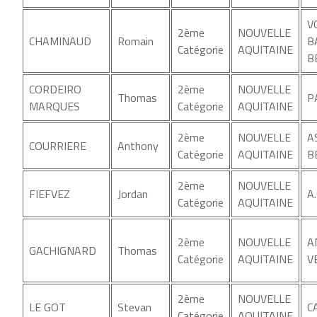
V
2ème
NOUVELLE
CHAMINAUD
Romain
B
Catégorie
AQUITAINE
B
CORDEIRO
2ème
NOUVELLE
Thomas
P
MARQUES
Catégorie
AQUITAINE
2ème
NOUVELLE
A
COURRIERE
Anthony
Catégorie
AQUITAINE
B
2ème
NOUVELLE
FIEFVEZ
Jordan
A
Catégorie
AQUITAINE
2ème
NOUVELLE
A
GACHIGNARD
Thomas
Catégorie
AQUITAINE
V
2ème
NOUVELLE
LE GOT
Stevan
C
Catégorie
AQUITAINE