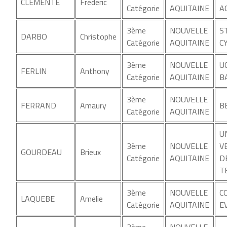
CLEMENTE
Frederic
Catégorie
AQUITAINE
A
3ème
NOUVELLE
S
DARBO
Christophe
Catégorie
AQUITAINE
C
3ème
NOUVELLE
U
FERLIN
Anthony
Catégorie
AQUITAINE
B
3ème
NOUVELLE
FERRAND
Amaury
B
Catégorie
AQUITAINE
U
3ème
NOUVELLE
V
GOURDEAU
Brieux
Catégorie
AQUITAINE
D
T
3ème
NOUVELLE
C
LAQUEBE
Amelie
Catégorie
AQUITAINE
E
3ème
NOUVELLE