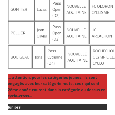
Pass
NOUVELLE
FC OLORON
GONTIER
Lucas
Open
AQUITAINE
CYCLISME
(D2)
Pass
Jean
NOUVELLE
UC
PELLIER
Open
Olivier
AQUITAINE
ARCACHON
(D2)
Pass
ROCHECHO
NOUVELLE
BOUIGEAU
Joris
Cyclisme
OLYMPIC CL
AQUITAINE
(D4)
CYCLO
… attention, pour les catégories jeunes, ils sont
engagés avec leur catégorie route, ceux qui sont
2ème année courent dans la catégorie au dessus en
cyclo-cross…
Juniors