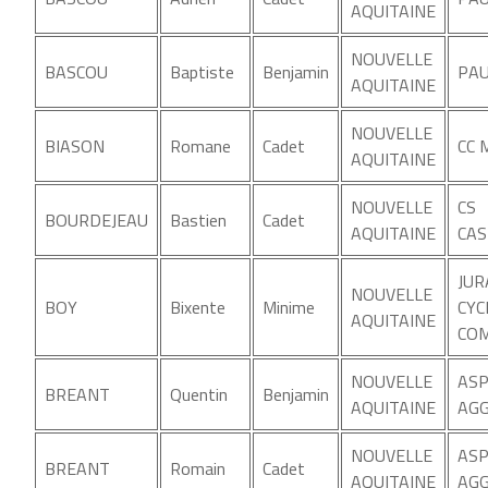
AQUITAINE
NOUVELLE
BASCOU
Baptiste
Benjamin
PAU
AQUITAINE
NOUVELLE
BIASON
Romane
Cadet
CC 
AQUITAINE
NOUVELLE
CS
BOURDEJEAU
Bastien
Cadet
AQUITAINE
CAS
JU
NOUVELLE
BOY
Bixente
Minime
CYC
AQUITAINE
COM
NOUVELLE
ASP
BREANT
Quentin
Benjamin
AQUITAINE
AGG
NOUVELLE
ASP
BREANT
Romain
Cadet
AQUITAINE
AGG