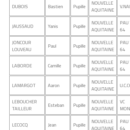
NOUVELLE
DUBOIS
Bastien
Pupille
V.NA
AQUITAINE
NOUVELLE
PAU
JAUSSAUD
Yanis
Pupille
AQUITAINE
64
JONCOUR
NOUVELLE
PAU
Paul
Pupille
LOUVEAU
AQUITAINE
64
NOUVELLE
PAU
LABORDE
Camille
Pupille
AQUITAINE
64
NOUVELLE
LAMARGOT
Aaron
Pupille
U.C.
AQUITAINE
LEBOUCHER
NOUVELLE
VC
Esteban
Pupille
TAILLEUR
AQUITAINE
MON
NOUVELLE
PAU
LECOCQ
Jean
Pupille
AQUITAINE
64