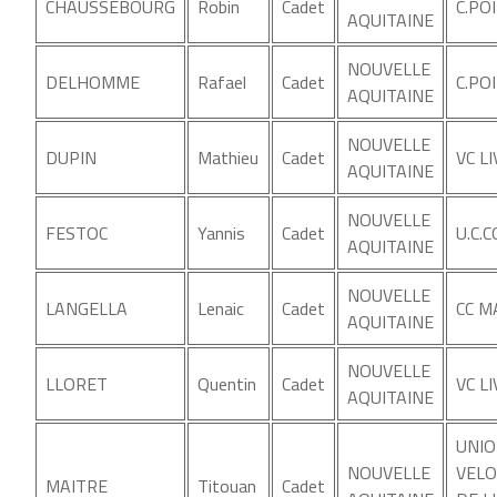
CHAUSSEBOURG
Robin
Cadet
C.PO
AQUITAINE
NOUVELLE
DELHOMME
Rafael
Cadet
C.PO
AQUITAINE
NOUVELLE
DUPIN
Mathieu
Cadet
VC L
AQUITAINE
NOUVELLE
FESTOC
Yannis
Cadet
U.C.
AQUITAINE
NOUVELLE
LANGELLA
Lenaic
Cadet
CC 
AQUITAINE
NOUVELLE
LLORET
Quentin
Cadet
VC L
AQUITAINE
UNI
NOUVELLE
VELO
MAITRE
Titouan
Cadet